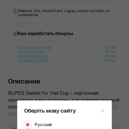
Оплата.
Visa, MasterCard, Liqpay, оплата частями, по
реквизитам
Как заработать бонусы
За первую покупку
+25грн
Написать отзыв
+30 грн
Зареєструватись
+50 грн
За данные о себе
+40 грн
Описание
RUPES Gasket for Pad Cup – картонная
прокладка диск-подошвы для пневматической
полировально-шлифовальной машины
RUPES
Оберіть мову сайту
AK150 A
.
Русский