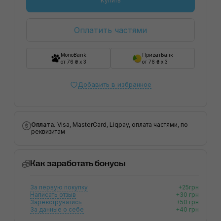
Купить
Оплатить частями
MonoBank
ПриватБанк
от 76 ₴ x 3
от 76 ₴ x 3
Добавить в избранное
Оплата.
Visa, MasterCard, Liqpay, оплата частями, по
реквизитам
Как заработать бонусы
За первую покупку
+25грн
Написать отзыв
+30 грн
Зареєструватись
+50 грн
За данные о себе
+40 грн