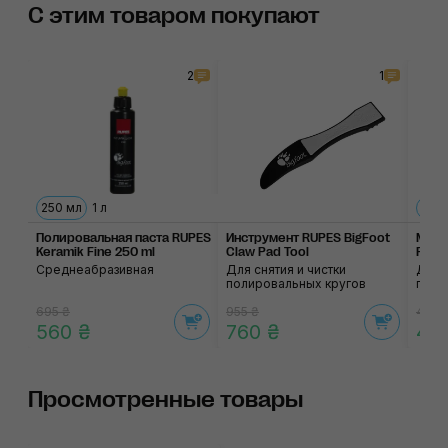
С этим товаром покупают
2
1
250 мл
1 л
Полировальная паста RUPES
Инструмент RUPES BigFoot
Микр
Keramik Fine 250 ml
Claw Pad Tool
Premi
Среднеабразивная
Для снятия и чистки
Для 
полировальных кругов
прим
695 ₴
955 ₴
495 
560 ₴
760 ₴
40
Просмотренные товары