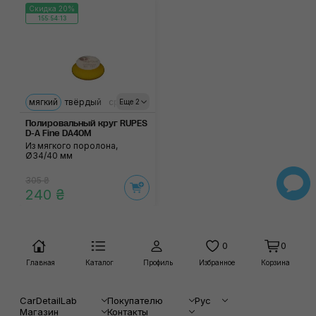
Скидка 20%
155:54:12
мягкий
твёрдый
средний
ультрамягкий
Еще 2
Полировальный круг RUPES
D-A Fine DA40M
Из мягкого поролона,
Ø34/40 мм
305 ₴
240 ₴
0
0
Главная
Каталог
Профиль
Избранное
Корзина
CarDetailLab
Покупателю
Рус
Магазин
Контакты