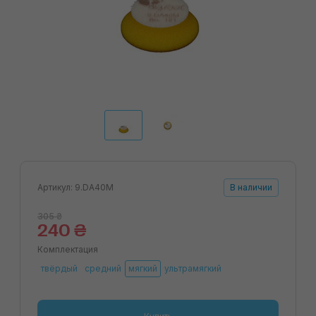
Артикул: 9.DA40M
В наличии
305 ₴
240 ₴
Комплектация
твёрдый
средний
мягкий
ультрамягкий