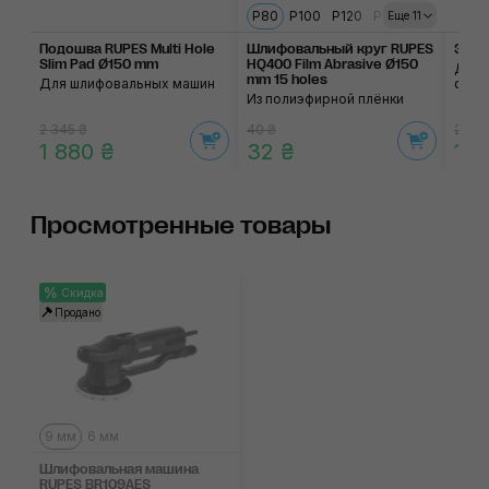
P80
P100
P120
P180
P320
P40
Еще 11
Подошва RUPES Multi Hole
Шлифовальный круг RUPES
Зажи
Slim Pad Ø150 mm
HQ400 Film Abrasive Ø150
Для 
mm 15 holes
Для шлифовальных машин
обор
Из полиэфирной плёнки
2 345 ₴
40 ₴
210 ₴
1 880 ₴
32 ₴
170
Просмотренные товары
Скидка
Продано
9 мм
6 мм
Шлифовальная машина
RUPES BR109AES