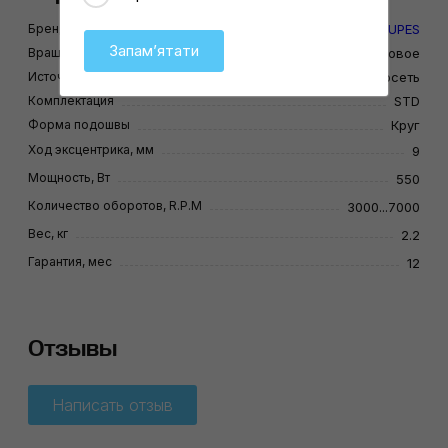
Бренд
RUPES
Запамʼятати
Вращение
Эксцентриковое
Источник питания
Электросеть
Комплектация
STD
Форма подошвы
Круг
Ход эксцентрика, мм
9
Мощность, Вт
550
Количество оборотов, R.P.M
3000...7000
Вес, кг
2.2
Гарантия, мес
12
Отзывы
Написать отзыв