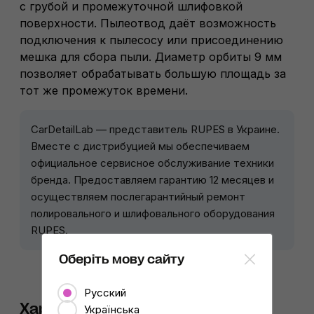
с грубой и промежуточной шлифовкой
поверхности. Пылеотвод даёт возможность
подключения к пылесосу или присоединению
мешка для сбора пыли. Диаметр орбиты 9 мм
позволяет обрабатывать большую площадь за
тот же промежуток времени.
CarDetailLab — представитель RUPES в Украине.
Вместе с дистрибуцией мы обеспечиваем
официальное сервисное обслуживание техники
бренда. Предоставляем гарантию 12 месяцев и
осуществляем послегарантийный ремонт
полировального и шлифовального оборудования
RUPES.
Оберіть мову сайту
Русский
Характеристики
Українська