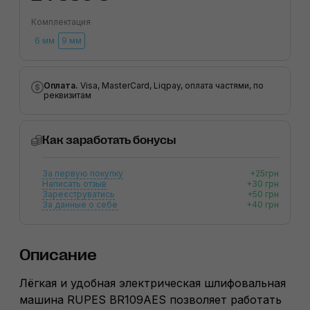
Комплектация
6 мм
9 мм
Оплата.
Visa, MasterCard, Liqpay, оплата частями, по
реквизитам
Как заработать бонусы
За первую покупку
+25грн
Написать отзыв
+30 грн
Зареєструватись
+50 грн
За данные о себе
+40 грн
Описание
Лёгкая и удобная электрическая шлифовальная
машина RUPES BR109AES позволяет работать