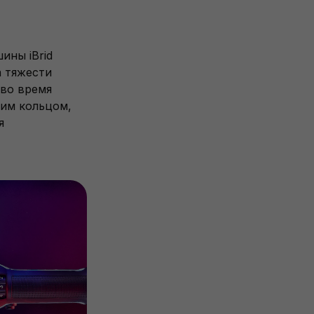
ины iBrid
а тяжести
 во время
щим кольцом,
я