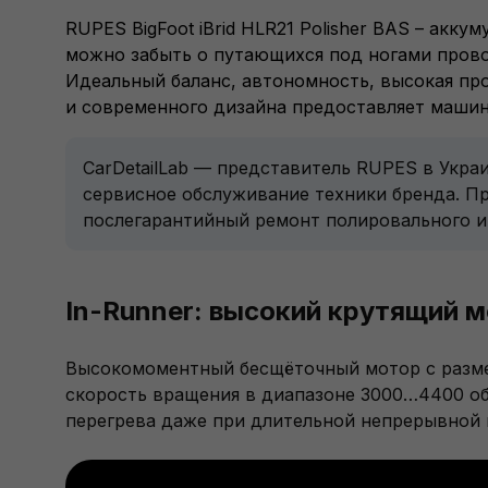
RUPES BigFoot iBrid HLR21 Polisher BAS – акк
можно забыть о путающихся под ногами провод
Идеальный баланс, автономность, высокая пр
и современного дизайна предоставляет маши
CarDetailLab — представитель RUPES в Укра
сервисное обслуживание техники бренда. П
послегарантийный ремонт полировального 
In-Runner: высокий крутящий 
Высокомоментный бесщёточный мотор с размещ
скорость вращения в диапазоне 3000…4400 об⁠
перегрева даже при длительной непрерывной 