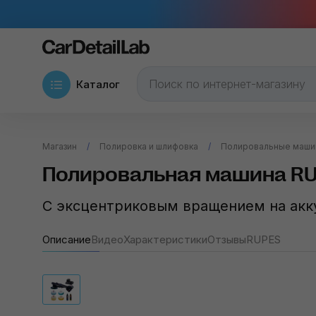
Каталог
Магазин
Полировка и шлифовка
Полировальные маши
Полировальная машина RUPE
С эксцентриковым вращением на акк
Описание
Видео
Характеристики
Отзывы
RUPES