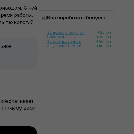
приводом. С ней
время работы.
Как заработать бонусы
ть технологий
За первую покупку
+25грн
Написать отзыв
+30 грн
Зареєструватись
+50 грн
льное
За данные о себе
+40 грн
 обеспечивает
минимуму риск