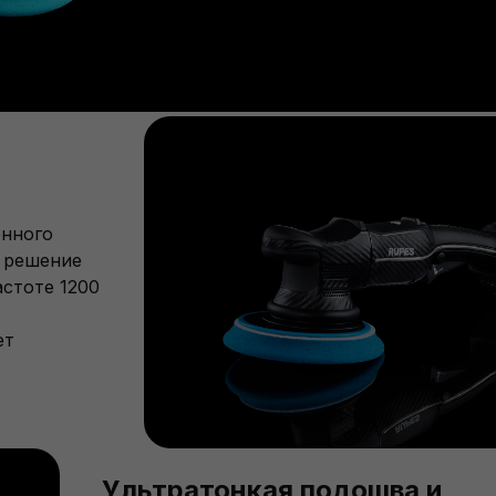
онного
е решение
астоте 1200
ет
Ультратонкая подошва и