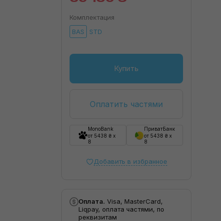
Комплектация
BAS
STD
Купить
Оплатить частями
MonoBank
ПриватБанк
от 5438 ₴ x
от 5438 ₴ x
8
8
Добавить в избранное
Оплата.
Visa, MasterCard,
Liqpay, оплата частями, по
реквизитам