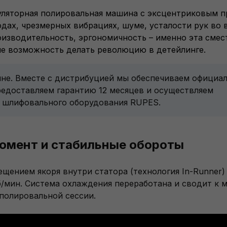
умуляторная полировальная машина с эксцентриковым 
ах, чрезмерных вибрациях, шуме, усталости рук во 
оизводительность, эргономичность – именно эта смес
не возможность делать революцию в детейлинге.
ине. Вместе с дистрибуцией мы обеспечиваем официа
редоставляем гарантию 12 месяцев и осуществляем
и шлифовального оборудования RUPES.
момент и стабильные обороты
ением якоря внутри статора (технология In-Runner)
/⁠мин. Система охлаждения переработана и сводит к 
полировальной сессии.