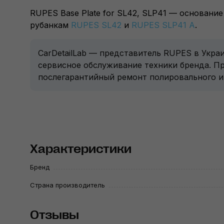
RUPES Base Plate for SL42, SLP41 — основан
рубанкам
RUPES SL42
и
RUPES SLP41 A
.
CarDetailLab — представитель RUPES в Укра
сервисное обслуживание техники бренда. П
послегарантийный ремонт полировального 
Характеристики
Бренд
Страна производитель
Отзывы