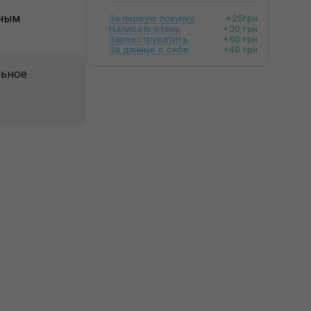
ьным
За первую покупку
+25грн
Написать отзыв
+30 грн
Зареєструватись
+50 грн
За данные о себе
+40 грн
льное