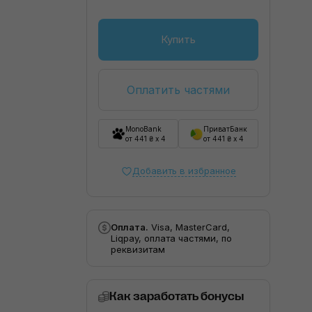
Купить
Оплатить частями
MonoBank
ПриватБанк
от 441 ₴ x 4
от 441 ₴ x 4
Добавить в избранное
Оплата.
Visa, MasterCard,
Liqpay, оплата частями, по
реквизитам
Как заработать бонусы