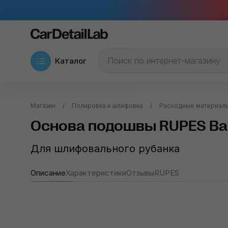
Каталог
Магазин
Полировка и шлифовка
Расходные материалы
Основа подошвы RUPES Base
Для шлифовального рубанка
Описание
Характеристики
Отзывы
RUPES