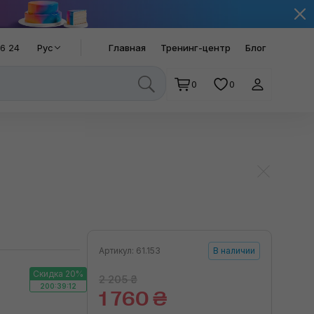
66 24
Рус
Главная
Тренинг-центр
Блог
0
0
Артикул: 61.153
В наличии
Скидка 20%
2 205 ₴
200:39:11
1 760 ₴