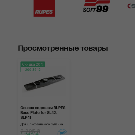
Просмотренные товары
Скидка 20%
200:39:11
Основа подошвы RUPES
Base Plate for SL42,
SLP41
Для шлифовального рубанка
2 205 ₴
1 760 ₴