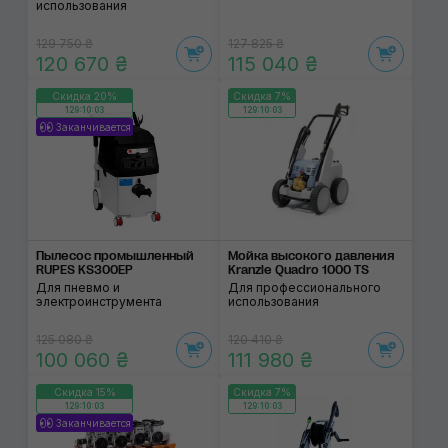
использования
129 750 ₴
127 825 ₴
120 670 ₴
115 040 ₴
Скидка 20%
Скидка 7%
129:10:02
129:10:02
Заканчивается
Пылесос промышленный
Мойка высокого давления
RUPES KS300EP
Kranzle Quadro 1000 TS
Для пневмо и
Для профессионального
электроинструмента
использования
125 080 ₴
120 410 ₴
100 060 ₴
111 980 ₴
Скидка 15%
Скидка 7%
129:10:02
129:10:02
Заканчивается