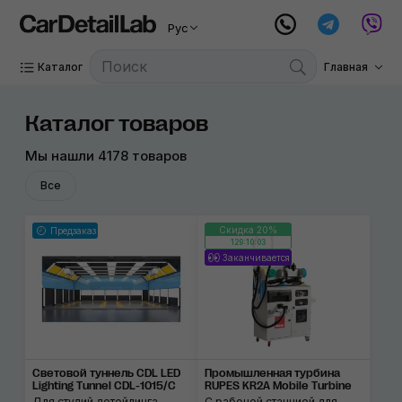
Рус
Каталог
Главная
Каталог товаров
Мы нашли 4178 товаров
Все
Скидка 20%
Предзаказ
129:10:02
Заканчивается
Световой туннель CDL LED
Промышленная турбина
Lighting Tunnel CDL-1015/C
RUPES KR2A Mobile Turbine
Для студий детейлинга
С рабочей станцией для