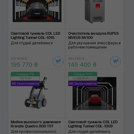
Световой туннель CDL LED
Очиститель воздуха RUPES
Lighting Tunnel CDL-1015
NIVEUS NV100
Для студий детейлинга
Для улучшения атмосферы в
рабочем помещении
217 525 ₴
181 755 ₴
195 770 ₴
145 400 ₴
Скидка 7%
Скидка 10%
129:10:02
129:10:02
Заканчивается
Заканчивается
Мойка высокого давления
Световой туннель CDL LED
Kranzle Quadro 800 TST
Lighting Tunnel CDL-1009
Для профессионального
Для студий детейлинга