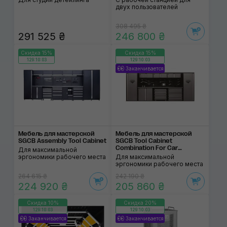
двух пользователей
308 495 ₴
291 525 ₴
246 800 ₴
Скидка 15%
Скидка 15%
129:10:02
129:10:02
Заканчивается
Мебель для мастерской
Мебель для мастерской
SGCB Assembly Tool Cabinet
SGCB Tool Cabinet
Combination For Car
Для максимальной
Workshop
эргономики рабочего места
Для максимальной
эргономики рабочего места
264 615 ₴
242 190 ₴
224 920 ₴
205 860 ₴
Скидка 10%
Скидка 20%
129:10:02
129:10:02
Заканчивается
Заканчивается