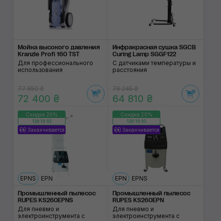
Мойка высокого давления
Инфракрасная сушка SGCB
Kranzle Profi 160 TST
Curing Lamp SGGF122
Для профессионального
С датчиками температуры и
использования
расстояния
77 850 ₴
76 245 ₴
72 400 ₴
64 810 ₴
Скидка 20%
Скидка 20%
129:10:02
129:10:02
Заканчивается
Заканчивается
EPNS
EPN
EPN
EPNS
Промышленный пылесос
Промышленный пылесос
RUPES KS260EPNS
RUPES KS260EPN
Для пневмо и
Для пневмо и
электроинструмента с
электроинструмента с