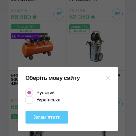
93 420 ₴
88 230 ₴
86 880 ₴
82 050 ₴
Скидка 15%
Скидка 7%
129:10:02
129:10:02
Заканчивается
Безмасляный компрессор
Мойка высокого давления
Оберіть мову сайту
SGCB Mute Air Compressor
Kranzle Profi 175 TST
4.5KW
Для профессионального
использования
Русский
Українська
80 730 ₴
80 445 ₴
68 620 ₴
74 810 ₴
Запамʼятати
Скидка 7%
Скидка 15%
129:10:02
129:10:02
Заканчивается