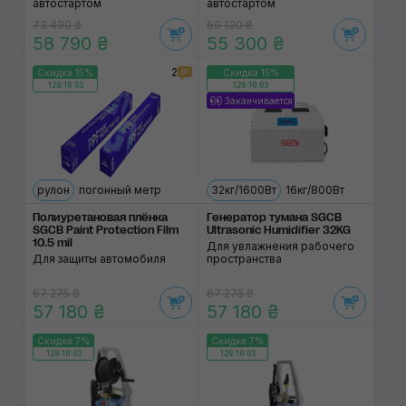
автостартом
автостартом
73 490 ₴
69 130 ₴
58 790 ₴
55 300 ₴
2
Скидка 15%
Скидка 15%
129:10:02
129:10:02
Заканчивается
рулон
погонный метр
32кг/1600Вт
16кг/800Вт
Полиуретановая плёнка
Генератор тумана SGCB
SGCB Paint Protection Film
Ultrasonic Humidifier 32KG
10.5 mil
Для увлажнения рабочего
Для защиты автомобиля
пространства
67 275 ₴
67 275 ₴
57 180 ₴
57 180 ₴
Скидка 7%
Скидка 7%
129:10:02
129:10:02