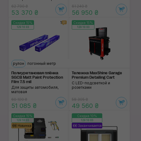
62 790 ₴
61 240 ₴
53 370 ₴
56 950 ₴
1
Скидка 15%
Скидка 15%
129:10:02
129:10:02
рулон
погонный метр
Полиуретановая плёнка
Тележка MaxShine Garage
SGCB Matt Paint Protection
Premium Detailing Cart
Film 7.5 mil
С LED-подсветкой и
Для защиты автомобиля,
розетками
матовая
60 100 ₴
58 305 ₴
51 085 ₴
49 560 ₴
Скидка 15%
Скидка 10%
129:10:02
129:10:02
Новинка
Заканчивается