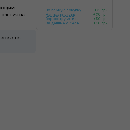
вающим
За первую покупку
+25грн
епления на
Написать отзыв
+30 грн
Зареєструватись
+50 грн
За данные о себе
+40 грн
тацию по