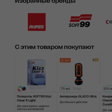
Избранные бренды
С этим товаром покупают
6
Хит!
70 мл
115 мл
500 
Полироль SOFT99 Kizz
Антидождь GLACO Ultra
Конд
Clear R Light
Chemi
Длительного действия
Condi
Для маскировки царапин
светлых автомобилей
Для см