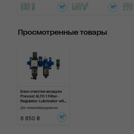
985 ₴
1 125 ₴
260
840 ₴
960 ₴
220
Просмотренные товары
Блок очистки воздуха
Prevost ALTO 1 Filter-
Regulator-Lubricator with
Diverter Block
Для пневмооборудования
8 850 ₴