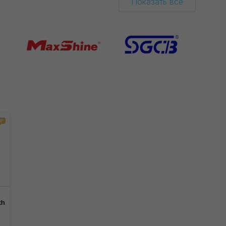
Показать все
th