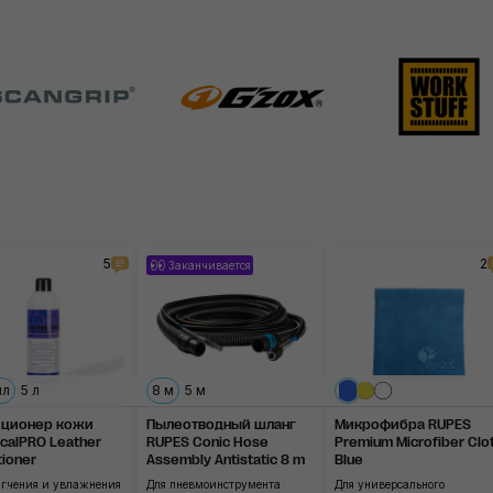
5
2
Заканчивается
мл
5 л
8 м
5 м
иционер кожи
Пылеотводный шланг
Микрофибра RUPES
calPRO Leather
RUPES Conic Hose
Premium Microfiber Clo
tioner
Assembly Antistatic 8 m
Blue
ягчения и увлажнения
Для пневмоинструмента
Для универсального