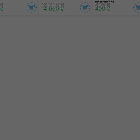
применения
 ₴
18 320 ₴
495 ₴
 ₴
14 660 ₴
400 ₴