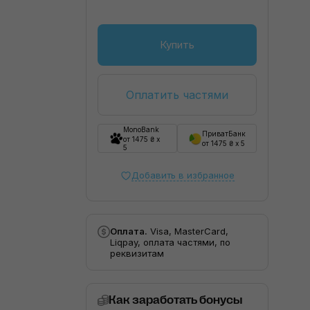
Купить
Оплатить частями
MonoBank
ПриватБанк
от 1475 ₴ x
от 1475 ₴ x 5
5
Добавить в избранное
Оплата.
Visa, MasterCard,
Liqpay, оплата частями, по
реквизитам
Как заработать бонусы