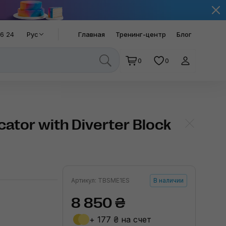
66 24
Рус
Главная
Тренинг-центр
Блог
0
0
ator with Diverter Block
Артикул: TBSME1ES
В наличии
8 850 ₴
+ 177 ₴ на счет