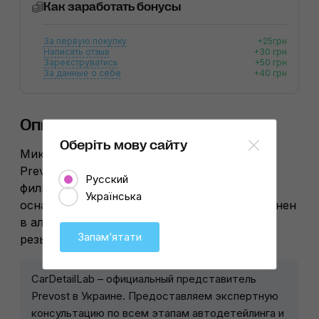
Как заработать бонусы
За первую покупку
+25грн
Написать отзыв
+30 грн
Зареєструватись
+50 грн
За данные о себе
+40 грн
Описание
Оберіть мову сайту
Микронный фильтр для очистки воздуха
Prevost MFM Basic Filtration G 1/4 обладает
Русский
фильтрующей способностью 1 микрон и
Українська
оснащён ручным сливным клапаном. Выполнен
в алюминиевом корпусе с внутренней
Запамʼятати
резьбой G 1/4.
CarDetailLab – официальный представитель
Prevost в Украине. Предоставляем экспертную
консультацию по всем этапам автодетейлинга и