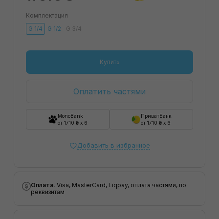
Комплектация
G 1/4
G 1/2
G 3/4
Купить
Оплатить частями
MonoBank
ПриватБанк
от 1710 ₴ x 6
от 1710 ₴ x 6
Добавить в избранное
Оплата.
Visa, MasterCard, Liqpay, оплата частями, по
реквизитам