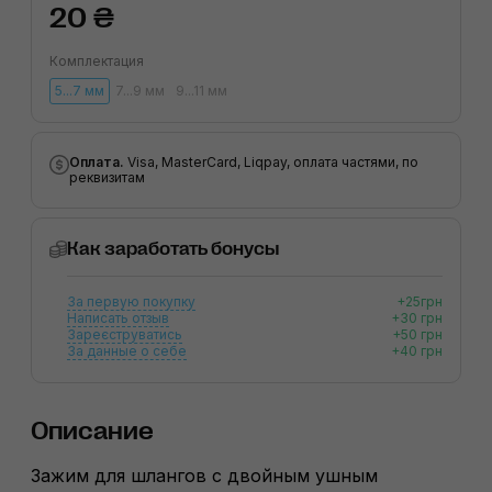
20 ₴
Комплектация
5...7 мм
7...9 мм
9...11 мм
Оплата.
Visa, MasterCard, Liqpay, оплата частями, по
реквизитам
Как заработать бонусы
За первую покупку
+25грн
Написать отзыв
+30 грн
Зареєструватись
+50 грн
За данные о себе
+40 грн
Описание
Зажим для шлангов c двойным ушным