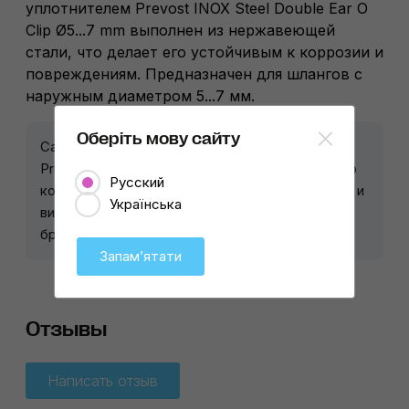
уплотнителем Prevost INOX Steel Double Ear O
Clip Ø5...7 mm выполнен из нержавеющей
стали, что делает его устойчивым к коррозии и
повреждениям. Предназначен для шлангов с
наружным диаметром 5...7 мм.
Оберіть мову сайту
CarDetailLab – официальный представитель
Prevost в Украине. Предоставляем экспертную
Русский
консультацию по всем этапам автодетейлинга и
Українська
видам работ, где применяется продукция
бренда.
Запамʼятати
Отзывы
Написать отзыв