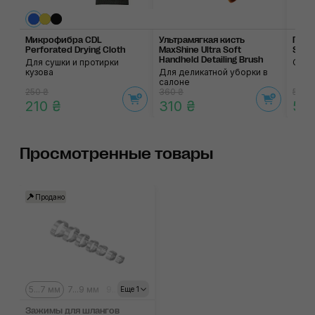
Микрофибра CDL
Ультрамягкая кисть
Прод
Perforated Drying Cloth
MaxShine Ultra Soft
SGCB
Handheld Detailing Brush
Для сушки и протирки
C ре
кузова
Для деликатной уборки в
салоне
250 ₴
360 ₴
585 
210 ₴
310 ₴
50
Просмотренные товары
Продано
5...7 мм
7...9 мм
9...11 мм
Еще 1
Зажимы для шлангов