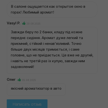
В салоне ощущается как открытое окно в
горах! Любимый аромат!
Vasyl P.
29.08.2025
Завжди беру по 2 банки, кладу під кожне
переднє сидіння. Аромат дуже легкий та
приємний, стійкий і ненав'язливий. Точно
більше двух місяців тримається, і саме
головне, що не приїдається. Це вже не другий,
і навіть не третій раз їх купую, завжди ним
задоволений!
Олег
05.08.2025
якісний ароматизатор в авто
Написать отзыв