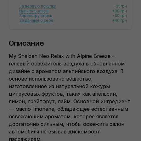
За первую покупку
+25грн
Написать отзыв
+30 грн
Зареєструватись
+50 грн
За данные о себе
+40 грн
Описание
My Shaldan Neo Relax with Alpine Breeze –
гелевый освежитель воздуха в обновленном
дизайне с ароматом альпийского воздуха. В
основе использовано вещество,
изготовленное из натуральной кожуры
цитрусовых фруктов, таких как апельсин,
лимон, грейпфрут, лайм. Основной ингредиент
— масло limonene, обладающее естественным
освежающим ароматом, которое является
достаточно сильным, чтобы освежить салон
автомобиля не вызвав дискомфорт
пассажирам.