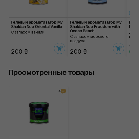
Гелевый ароматизатор My
Гелевый ароматизатор My
Микр
Shaldan Neo Oriental Vanilla
Shaldan Neo Freedom with
Light
Ocean Beach
С запахом ванили
Для 
С запахом морского
прим
воздуха
75 ₴
200 ₴
200 ₴
64
Просмотренные товары
4