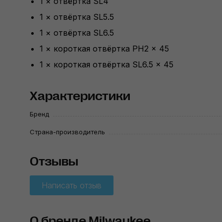
1 × отвёртка SL4
1 × отвёртка SL5.5
1 × отвёртка SL6.5
1 × короткая отвёртка
PH2 ×
45
1 × короткая отвёртка SL6.5
× 45
Характеристики
Бренд
Страна-производитель
Отзывы
Написать отзыв
О бренде Milwaukee