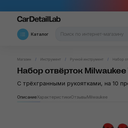
Каталог
Магазин
Инструмент
Ручной инструмент
Набор от
Набор отвёрток Milwaukee 
С трёхгранными рукоятками, на 10 п
Описание
Характеристики
Отзывы
Milwaukee