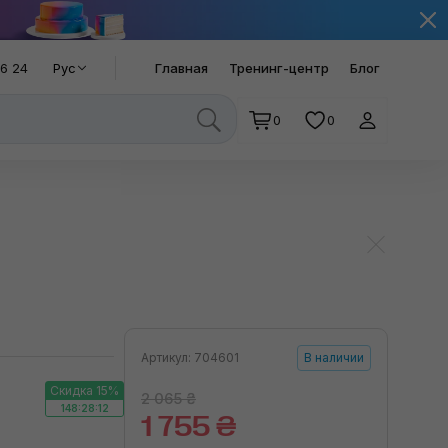
66 24
Рус
Главная
Тренинг-центр
Блог
0
0
Артикул: 704601
В наличии
Скидка 15%
2 065 ₴
148:28:11
1 755 ₴