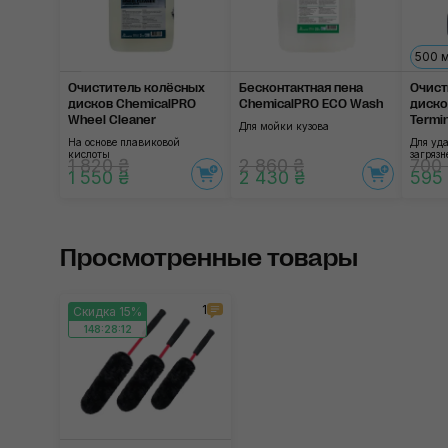
500 
Очиститель колёсных
Бесконтактная пена
Очист
дисков ChemicalPRO
ChemicalPRO ECO Wash
диско
Wheel Cleaner
Termi
Для мойки кузова
На основе плавиковой
Для уд
кислоты
загряз
1 820 ₴
2 860 ₴
700
1 550 ₴
2 430 ₴
595
Просмотренные товары
1
Скидка 15%
148:28:11