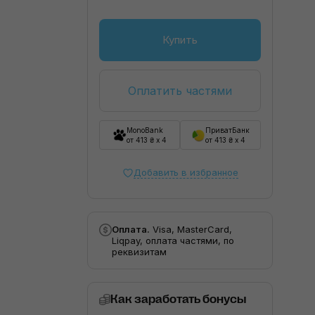
Купить
Оплатить частями
MonoBank
ПриватБанк
от 413 ₴ x 4
от 413 ₴ x 4
Добавить в избранное
Оплата.
Visa, MasterCard,
Liqpay, оплата частями, по
реквизитам
Как заработать бонусы