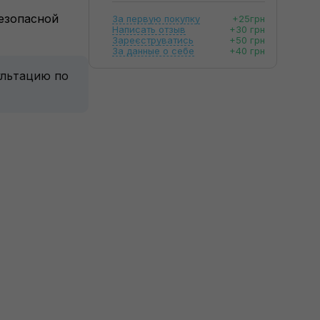
безопасной
За первую покупку
+25грн
Написать отзыв
+30 грн
Зареєструватись
+50 грн
За данные о себе
+40 грн
ультацию по