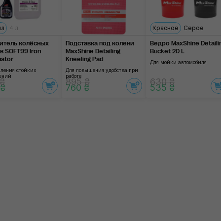
мл
4 л
Красное
Серое
итель колёсных
Подставка под колени
Ведро MaxShine Detaili
в SOFT99 Iron
MaxShine Detailing
Bucket 20 L
nator
Kneeling Pad
Для мойки автомобиля
аления стойких
Для повышения удобства при
нений
работе
 ₴
895 ₴
630 ₴
 ₴
760 ₴
535 ₴