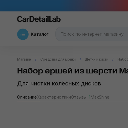
Каталог
Магазин
Средства для мойки
Щётки и кисти
Набор
Набор ершей из шерсти Ma
Для чистки колёсных дисков
Описание
Характеристики
Отзывы
1
MaxShine