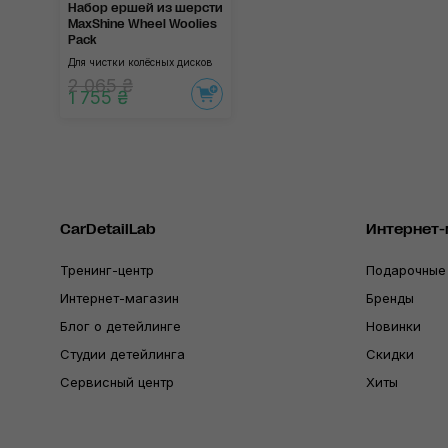
Набор ершей из шерсти
MaxShine Wheel Woolies
Pack
Для чистки колёсных дисков
2 065 ₴
1 755 ₴
CarDetailLab
Интернет-
Тренинг-центр
Подарочные
Интернет-магазин
Бренды
Блог о детейлинге
Новинки
Студии детейлинга
Скидки
Сервисный центр
Хиты