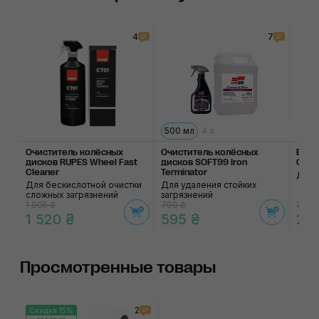
4
7
500 мл
4 л
Очиститель колёсных
Очиститель колёсных
Беск
дисков RUPES Wheel Fast
дисков SOFT99 Iron
Chem
Cleaner
Terminator
Для 
Для бескислотной очистки
Для удаления стойких
сложных загрязнений
загрязнений
1 905 ₴
700 ₴
2 86
1 520 ₴
595 ₴
2 
Просмотренные товары
2
Скидка 15%