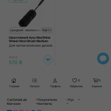
124:19:02
средний
маленький
большой
Еще 1
Шерстянной ёрш MaxShine
Wheel Wool Brush Medium
Для чистки колёсных дисков
675 ₴
570 ₴
0
0
Главная
Каталог
Профиль
Избранное
Корзина
CarDetailLab
Покупателю
Рус
Магазин
Контакты