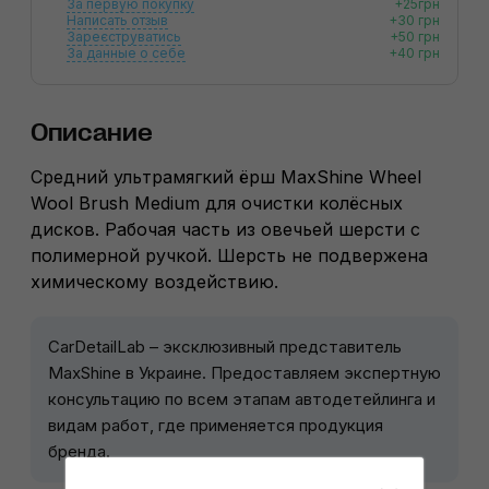
За первую покупку
+25грн
Написать отзыв
+30 грн
Зареєструватись
+50 грн
За данные о себе
+40 грн
Описание
Средний ультрамягкий ёрш MaxShine Wheel
Wool Brush Medium для очистки колёсных
дисков. Рабочая часть из овечьей шерсти с
полимерной ручкой. Шерсть не подвержена
химическому воздействию.
CarDetailLab – эксклюзивный представитель
MaxShine в Украине. Предоставляем экспертную
консультацию по всем этапам автодетейлинга и
видам работ, где применяется продукция
бренда.