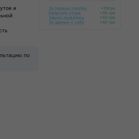
нутое и
За первую покупку
+25грн
Написать отзыв
+30 грн
льной
Зареєструватись
+50 грн
За данные о себе
+40 грн
сть
ультацию по