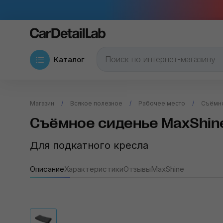
Каталог
Магазин
Всякое полезное
Рабочее место
Съёмно
Съёмное сиденье MaxShine
Для подкатного кресла
Описание
Характеристики
Отзывы
MaxShine