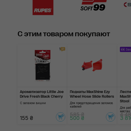
С этим товаром покупают
1
Зак
Ароматизатор Little Joe
Подкаты MaxShine Ezy
Лестн
Drive Fresh Black Cherry
Wheel Hose Slide Rollers
MaxSh
Stool
С запахом вишни
Для предотвращения заломов
кабелей
Для ра
местах
585 ₴
4 48
155 ₴
500 ₴
3 81