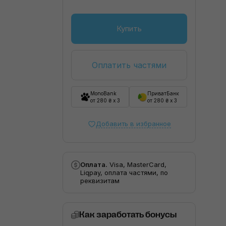
Купить
Оплатить частями
MonoBank
ПриватБанк
от 280 ₴ x 3
от 280 ₴ x 3
Добавить в избранное
Оплата.
Visa, MasterCard,
Liqpay, оплата частями, по
реквизитам
Как заработать бонусы