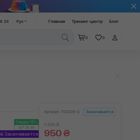
66 24
Рус
Главная
Тренинг-центр
Блог
0
0
Артикул: 702309-S
Заканчивается
Скидка 15%
1 120 ₴
127:26:34
950 ₴
Заканчивается