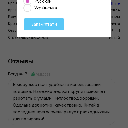
Русский
Бренд
MaxShine
Українська
Вращение
Эксцентриковое
Размер подошвы
150 мм
Запамʼятати
Крепление
М8 (Velcro)
Отверстия, шт
16 + 1
Страна-производитель
Китай
Отзывы
Богдан В.
16.11.2024
В меру жёсткая, удобная в использовании
подошва. Надежно держит круг и позволяет
работать с углами. Теплоотвод хороший.
Сделана добротно, качественно. Китай в
последнее время очень радует расходниками
для полировки!