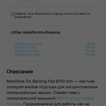
Оплата.
Visa, MasterCard, Liqpay, оплата частями, по
реквизитам
Как заработать бонусы
За первую покупку
+25грн
Написать отзыв
+30 грн
Зареєструватись
+50 грн
За данные о себе
+40 грн
Описание
MaxShine DA Backing Pad Ø150 mm — жёсткая
полиуретановая подошва для эксцентриковых
полировальных машин. Cовместима с
полировальной машиной
M21 Pro Dual Action
Polisher
. Предназначена для работы как на