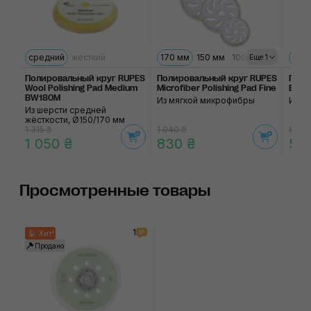
средний
жёсткий
170 мм
150 мм
100 мм
твё
Еще 1
Полировальный круг RUPES
Полировальный круг RUPES
Поли
Wool Polishing Pad Medium
Microfiber Polishing Pad Fine
BigF
BW180M
Из мягкой микрофибры
Из п
Из шерсти средней
жёсткости, Ø150/170 мм
1 315 ₴
1 040 ₴
805 
1 050 ₴
830 ₴
56
Просмотренные товары
1
Хит!
Продано