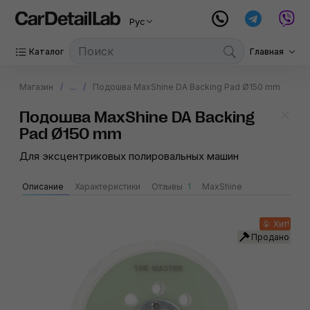
Рус
Каталог
Главная
Магазин
...
Подошва MaxShine DA Backing Pad Ø150 mm
Подошва MaxShine DA Backing
Pad Ø150 mm
Для эксцентриковых полировальных машин
Описание
Характеристики
Отзывы
1
MaxShine
Хит!
Продано