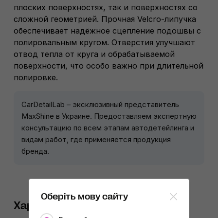
плоских поверхностях, так и поверхностях со
сложной геометрией. Прочная Velcro-липучка
обеспечивает надёжное сцепление подошвы с
полировальным кругом. Отверстия улучшают
отвод тепла от круга и обрабатываемой
поверхности, что особо важно при длительной
полировке.
CarDetailLab – эксклюзивный представитель
MaxShine в Украине. Предоставляем экспертную
консультацию по всем этапам автодетейлинга и
видам работ, где применяется продукция
бренда.
Оберіть мову сайту
Характеристики