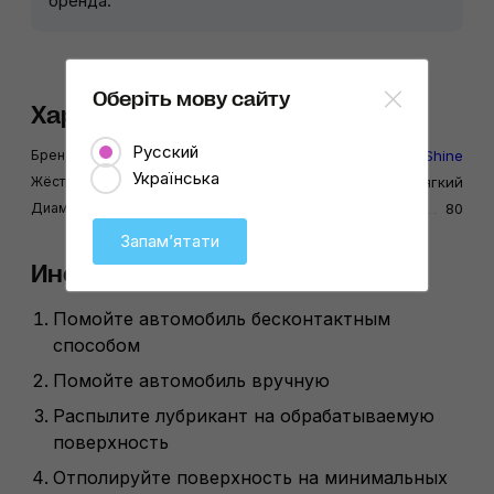
бренда.
Оберіть мову сайту
Характеристики
Русский
Бренд
MaxShine
Українська
Жёсткость автоскраба
Мягкий
Диаметр, мм
80
Запамʼятати
Инструкция
Помойте автомобиль бесконтактным
способом
Помойте автомобиль вручную
Распылите лубрикант на обрабатываемую
поверхность
Отполируйте поверхность на минимальных