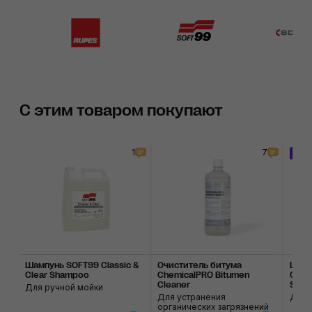
С этим товаром покупают
1
7
За
Шампунь SOFT99 Classic &
Очиститель битума
Шамп
Clear Shampoo
ChemicalPRO Bitumen
Conce
Cleaner
Sha
Для ручной мойки
Для устранения
Для 
органических загрязнений