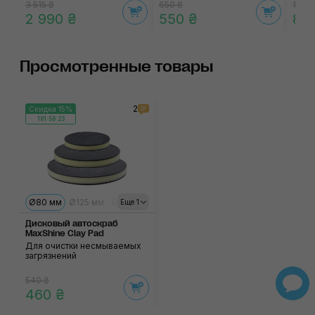
3 515 ₴
650 ₴
1 065
2 990 ₴
550 ₴
85
Просмотренные товары
2
Скидка 15%
181:58:23
Ø80 мм
Ø125 мм
Ø150 мм
Еще 1
Дисковый автоскраб
MaxShine Clay Pad
Для очистки несмываемых
загрязнений
540 ₴
460 ₴