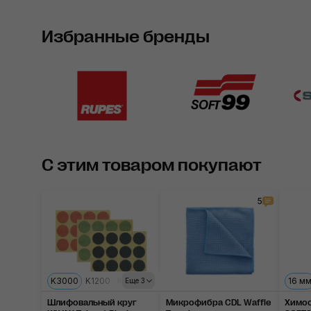
Избранные бренды
С этим товаром покупают
5
K3000
K1200
K2000
K800
K1500
16 м
Еще 3
Шлифовальный круг
Микрофибра CDL Waffle
Химос