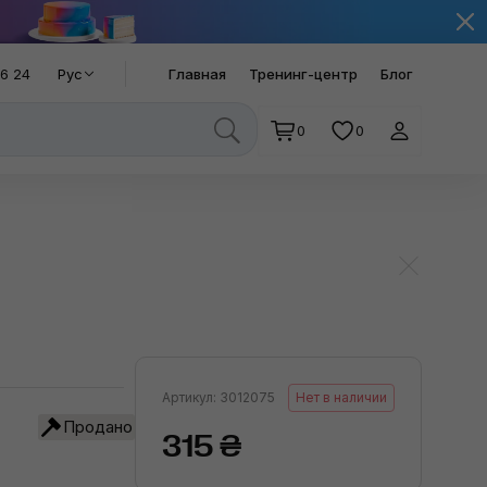
66 24
Рус
Главная
Тренинг-центр
Блог
0
0
Артикул: 3012075
Нет в наличии
Продано
315 ₴