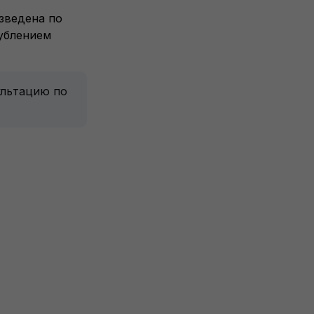
зведена по
лублением
ультацию по