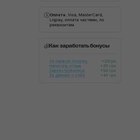
Оплата.
Visa, MasterCard,
Liqpay, оплата частями, по
реквизитам
Как заработать бонусы
За первую покупку
+25грн
Написать отзыв
+30 грн
Зареєструватись
+50 грн
За данные о себе
+40 грн