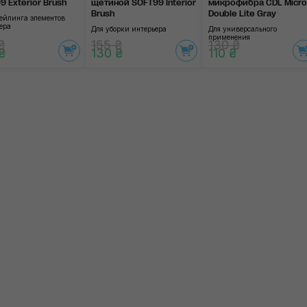
9 Exterior Brush
щетиной SOFT99 Interior
микрофибра CDL Micro
Brush
Double Lite Gray
тейлинга элементов
ера
Для уборки интерьера
Для универсального
применения
₴
155 ₴
130 ₴
₴
130 ₴
110 ₴