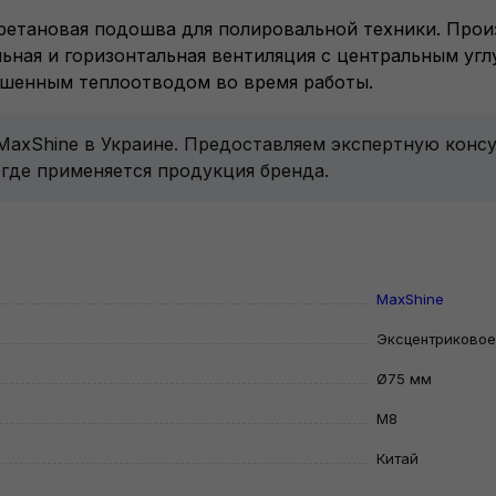
уретановая подошва для полировальной техники. Прои
ьная и горизонтальная вентиляция с центральным уг
чшенным теплоотводом во время работы.
 MaxShine в Украине. Предоставляем экспертную конс
 где применяется продукция бренда.
MaxShine
Эксцентриковое
Ø75 мм
М8
Китай