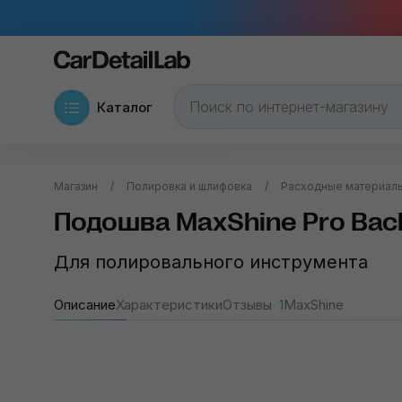
Каталог
Магазин
Полировка и шлифовка
Расходные материалы
Подошва MaxShine Pro Back
Для полировального инструмента
Описание
Характеристики
Отзывы
1
MaxShine