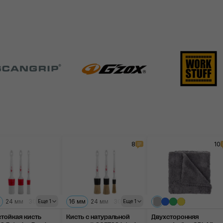
8
10
м
24 мм
30 мм
16 мм
24 мм
30 мм
Еще 1
Еще 1
тойкая кисть
Кисть с натуральной
Двухсторонняя