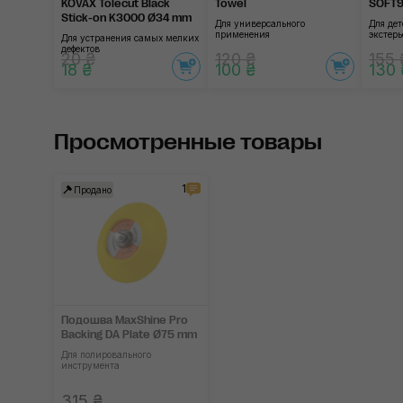
KOVAX Tolecut Black
Towel
SOFT9
Stick-on K3000 Ø34 mm
Для универсального
Для де
применения
экстерь
Для устранения самых мелких
дефектов
20 ₴
120 ₴
155 
18 ₴
100 ₴
130 
Просмотренные товары
1
Продано
Подошва MaxShine Pro
Backing DA Plate Ø75 mm
Для полировального
инструмента
315 ₴