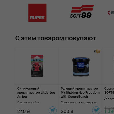
С этим товаром покупают
6
Силиконовый
Гелевый ароматизатор
Сумка
ароматизатор Little Joe
My Shaldan Neo Freedom
SOFT99
Amber
with Ocean Beach
Для хр
С запахом амбры
С запахом морского воздуха
1 64
240 ₴
200 ₴
1 39