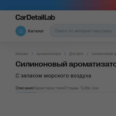
Каталог
Магазин
Ароматизаторы
Для авто
Силиконовый ар
Силиконовый ароматизатор 
С запахом морского воздуха
Описание
Характеристики
Отзывы
1
Little Joe