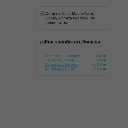
Оплата.
Visa, MasterCard,
Liqpay, оплата частями, по
реквизитам
Как заработать бонусы
За первую покупку
+25грн
Написать отзыв
+30 грн
Зареєструватись
+50 грн
За данные о себе
+40 грн