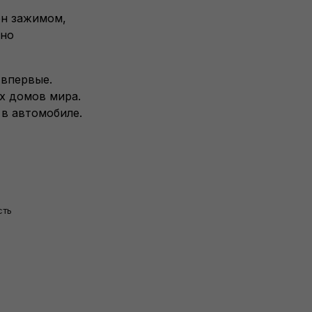
ен зажимом,
рно
 впервые.
х домов мира.
 в автомобиле.
сть