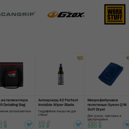
1
1
 из полиэстера
Антидождь K2 Perfect
Микрофибровое
 Detailing Bag
Invisible Wiper Blade
полотенце Gyeon Q²M
Soft Dryer
анения автокосметики
Гидрофобное покрытие для
стёкол
Для сушки, протирки и
располировки
0 ₴
110 ₴
760 ₴
0 ₴
94 ₴
680 ₴