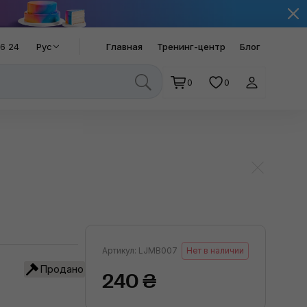
66 24
Рус
Главная
Тренинг-центр
Блог
0
0
Артикул: LJMB007
Нет в наличии
Продано
240 ₴