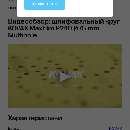
К800
и
К1500
для перехода к старому
Запамʼятати
покрытию.
Видеообзор: шлифовальный круг
KOVAX Maxfilm P240 Ø75 mm
Multihole
Характеристики
Бренд
KOVAX