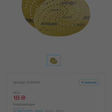
Артикул: 5238240
В наличии
20 ₴
18 ₴
Комплектация
P240
P320
P400
P500
P600