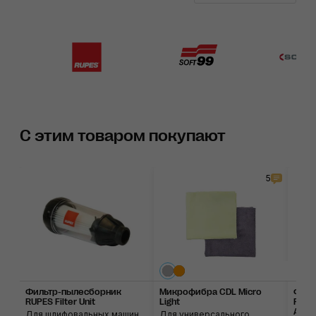
С этим товаром покупают
5
Фильтр-пылесборник
Микрофибра CDL Micro
Филь
RUPES Filter Unit
Light
RUPES
Asse
Для шлифовальных машин
Для универсального