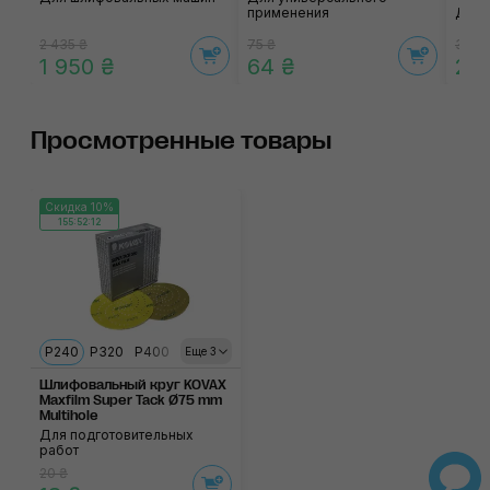
применения
Для 
2 435 ₴
75 ₴
3 220
1 950 ₴
64 ₴
2 5
Просмотренные товары
Скидка 10%
155:52:12
P240
P320
P400
P500
P600
Еще 3
Шлифовальный круг KOVAX
Maxfilm Super Tack Ø75 mm
Multihole
Для подготовительных
работ
20 ₴