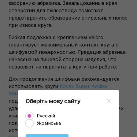
засорению абразива. Завальцованные края
отверстий для пылеотвода помогают
предотвратить образование спиральных полос
при износе круга.
Гибкая подложка с креплением Velcro
гарантирует максимальный контакт круга с
шлифуемой поверхностью. Градация абразива
нанесена на лицевой стороне изделия, что
позволяет не перепутать круги при работе.
Для продолжения шлифовки рекомендуется
использовать круги
Kovax Super Assilex
К600
и
К800
, обеспечивающие идеальную
подготовку грунта. Такой подход позволяет
Оберіть мову сайту
удалить шлифовальную риску минимальными
усилиями и получить идеальную основу для
Русский
покраски. Кроме того, рекомендуется
Українська
использовать
Kovax Super Assilex