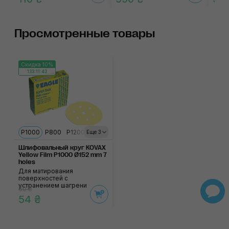
Просмотренные товары
Скидка 10%
133:11:42
P1000
P800
P1200
P1500
P2000
Еще 3
Шлифовальный круг KOVAX
Yellow Film P1000 Ø152 mm 7
holes
Для матирования
поверхностей с
устранением шагрени
60 ₴
54 ₴