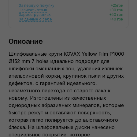
За первую покупку
+25грн
Написать отзыв
+30 грн
Зареєструватись
+50 грн
За данные о себе
+40 грн
Описание
Шлифовальные круги KOVAX Yellow Film P1000
Ø152 mm 7 holes идеально подходят для
шлифовки смешанных зон, удаления излишек
апельсиновой корки, крупинок пыли и других
дефектов, с гарантией идеального,
незаметного перехода от старого лака к
новому. Изготовлены из качественных
однородных абразивных минералов, которые
быстро режут и оставляют поверхность,
которая легко полируется до выставочного
блеска. На шлифовальные диски нанесено
специальное покрытие, которое