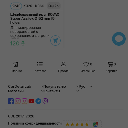
K240
K320
K360
K400
K600
K800
K1000
K1200
K1500
Еще 7
Шлифовальный круг KOVAX
Super Assilex Ø152 mm 15
holes
Для матирования
поверхностей с
сохранением шагрени
130 ₴
120 ₴
0
0
Главная
Каталог
Профиль
Избранное
Корзина
CarDetailLab
Покупателю
Рус
Магазин
Контакты
CDL 2017-2026
Политика конфиденциальности