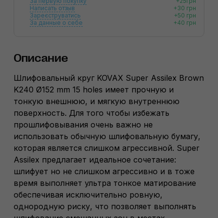
За первую покупку
+25грн
Написать отзыв
+30 грн
Зареєструватись
+50 грн
За данные о себе
+40 грн
Описание
Шлифовальный круг KOVAX Super Assilex Brown
K240 Ø152 mm 15 holes имеет прочную и
тонкую внешнюю, и мягкую внутреннюю
поверхность. Для того чтобы избежать
прошлифовывания очень важно не
использовать обычную шлифовальную бумагу,
которая является слишком агрессивной. Super
Assilex предлагает идеальное сочетание:
шлифует но не слишком агрессивно и в тоже
время выполняет ультра тонкое матирование
обеспечивая исключительно ровную,
однородную риску, что позволяет выполнять
шлифование смешанных зон в местах