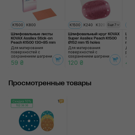
K1500
K800
K1500
K240
K320
K360
K400
P18
Еще 7
Шлифовальные листы
Шлифовальный круг KOVAX
Шлиф
KOVAX Assilex Stick-on
Super Assilex Peach K1500
Supe
Peach K1500 130×85 mm
Ø152 mm 15 holes
mm 7
Для матирования
Для матирования
Для 
поверхностей с
поверхностей с
рабо
сохранением шагрени
сохранением шагрени
65 ₴
130 ₴
45 ₴
59 ₴
120 ₴
41 
Просмотренные товары
1
Скидка 10%
152:36:30