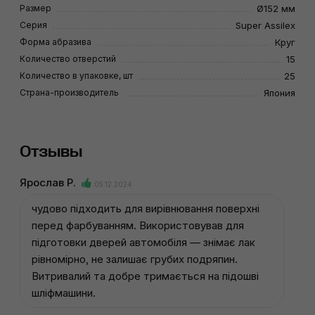
Размер
Ø152 мм
Серия
Super Assilex
Форма абразива
Круг
Количество отверстий
15
Количество в упаковке, шт
25
Страна-производитель
Япония
Отзывы
Ярослав Р.
05.12.2024
чудово підходить для вирівнювання поверхні
перед фарбуванням. Використовував для
підготовки дверей автомобіля — знімає лак
рівномірно, не залишає грубих подряпин.
Витривалий та добре тримається на підошві
шліфмашини.