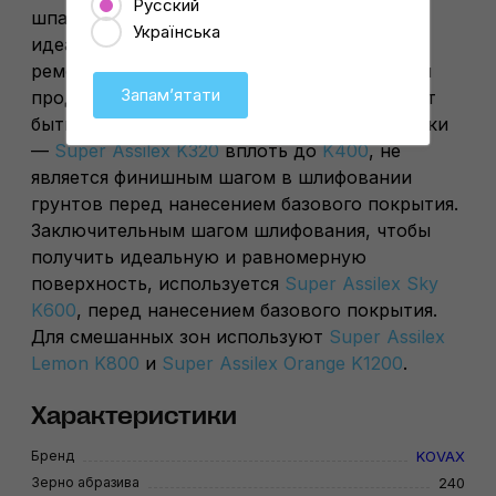
Русский
шпатлевки, Super Assilex K240 является
Українська
идеальным решением для малых и средних
ремонтов. Благодаря тонкой агрессивности
Запамʼятати
продукта шпатлеванная поверхность может
быть зашлифована в один шаг. Для грунтовки
—
Super Assilex K320
вплоть до
K400
, не
является финишным шагом в шлифовании
грунтов перед нанесением базового покрытия.
Заключительным шагом шлифования, чтобы
получить идеальную и равномерную
поверхность, используется
Super Assilex Sky
K600
, перед нанесением базового покрытия.
Для смешанных зон используют
Super Assilex
Lemon K800
и
Super Assilex Orange K1200
.
Характеристики
Бренд
KOVAX
Зерно абразива
240