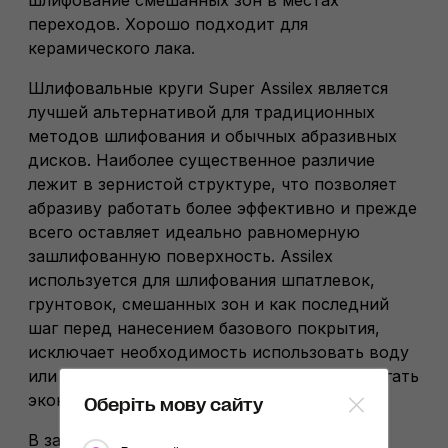
переходов. Хорошо подходит для
керамического лака.
Шлифовальные круги Super Assilex является
лучшей альтернативой для традиционных
методов шлифования и обычных абразивных
дисков. Наиболее существенное различие
лежит в зернистой структуре, что позволяет
абразиву работать более эффективно и прежде
всего оставляет идеально равномерную
зашлифованную поверхность. Assilex
используется для шлифования шпатлевок,
грунтовок, смешанных зон и как последний
шаг перед нанесением базового покрытия,
исключает необходимость использовать воду
или матирующую пасту и позволяют достигать
экономии времени до 50 %!
Оберіть мову сайту
В зависимости от характеристик