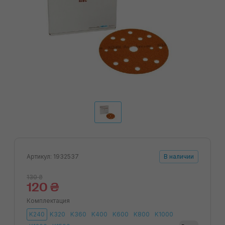
Артикул: 1932537
В наличии
130 ₴
120 ₴
Комплектация
K240
K320
K360
K400
K600
K800
K1000