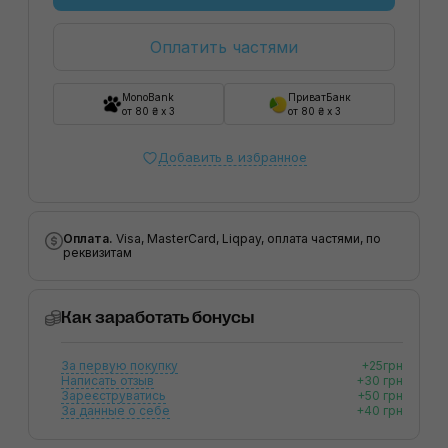
Оплатить частями
MonoBank
ПриватБанк
от 80 ₴ x 3
от 80 ₴ x 3
Добавить в избранное
Оплата.
Visa, MasterCard, Liqpay, оплата частями, по
реквизитам
Как заработать бонусы
За первую покупку
+25грн
Написать отзыв
+30 грн
Зареєструватись
+50 грн
За данные о себе
+40 грн