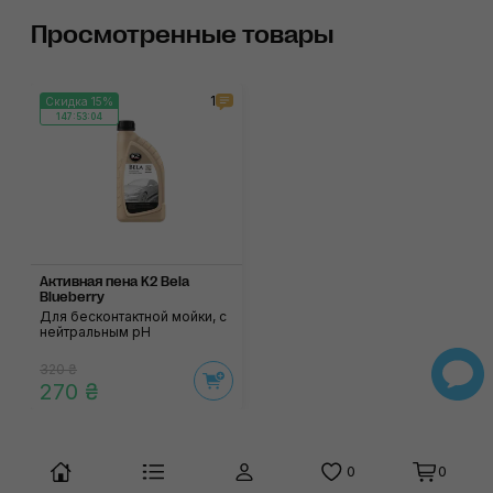
Просмотренные товары
1
Скидка 15%
147:53:04
Активная пена K2 Bela
Blueberry
Для бесконтактной мойки, с
нейтральным pH
320 ₴
270 ₴
0
0