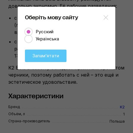
довольно экономно. Её рабочие разведения:
Оберіть мову сайту
с использованием пеногенератора
(подключение к АВД) – 1:10 в холодное
Русский
время года, 1:20 – в тёплое время года
Українська
с пеногенераторами низкого давления,
распылителями, для ручной мойки: 1:50…
Запамʼятати
1:100.
K2 Bela Blueberry обладает приятным ароматом
черники, поэтому работать с ней – это ещё и
эстетическое удовольствие.
Характеристики
Бренд
K2
Объём, л
1
Страна-производитель
Польша