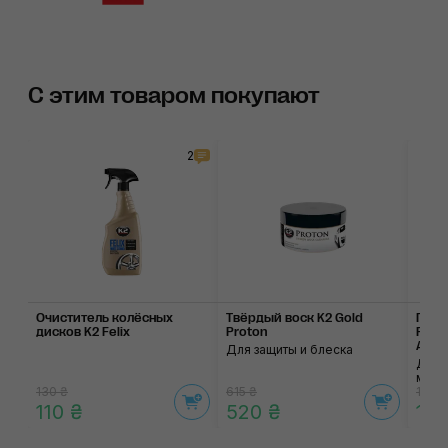
С этим товаром покупают
2
Очиститель колёсных
Твёрдый воск K2 Gold
Поли
дисков K2 Felix
Proton
Perfe
Atom
Для защиты и блеска
Для 
мато
130 ₴
615 ₴
165 ₴
110 ₴
520 ₴
140