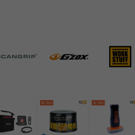
15
19
Хит!
Хит!