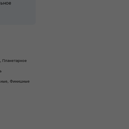
льное
, Планетарное
ь
вные, Финишные