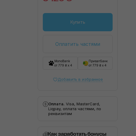
Купить
Оплатить частями
MonoBank
ПриватБанк
от 779 ₴ x 4
от 779 ₴ x 4
Добавить в избранное
Оплата.
Visa, MasterCard,
Liqpay, оплата частями, по
реквизитам
Как заработать бонусы