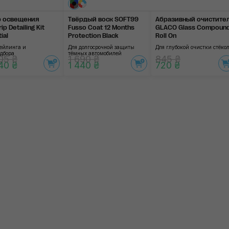
 освещения
Твёрдый воск SOFT99
Абразивный очисти­те
ip Detailing Kit
Fusso Coat 12 Months
GLACO Glass Compoun
ial
Protection Black
Roll On
тейлинга и
Для долгосрочной защиты
Для глубокой очистки стёко
одбора
тёмных автомобилей
05 ₴
1 690 ₴
845 ₴
40 ₴
1 440 ₴
720 ₴