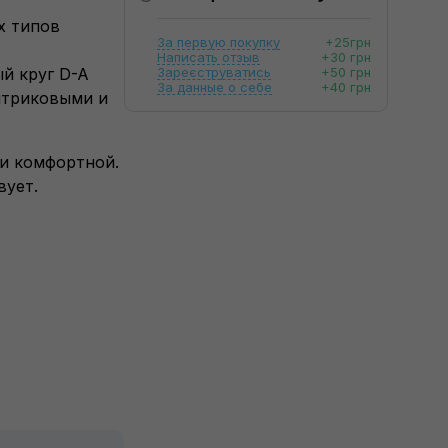
х типов
За первую покупку
+25грн
Написать отзыв
+30 грн
й круг D-A
Зареєструватись
+50 грн
За данные о себе
+40 грн
нтриковыми и
 и комфортной.
вует.