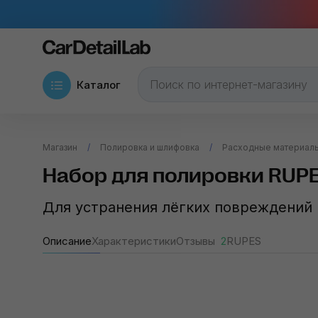
Каталог
Магазин
Полировка и шлифовка
Расходные материалы
Набор для полировки RUPES 
Для устранения лёгких повреждений
Описание
Характеристики
Отзывы
2
RUPES