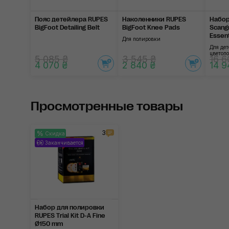
Пояс детейлера RUPES
Наколенники RUPES
Набор
BigFoot Detailing Belt
BigFoot Knee Pads
Scangr
Essent
Для полировки
Для де
цветоп
5 085 ₴
3 545 ₴
16 6
4 070 ₴
2 840 ₴
14 9
Просмотренные товары
3
Скидка
Заканчивается
Набор для полировки
RUPES Trial Kit D-A Fine
Ø150 mm