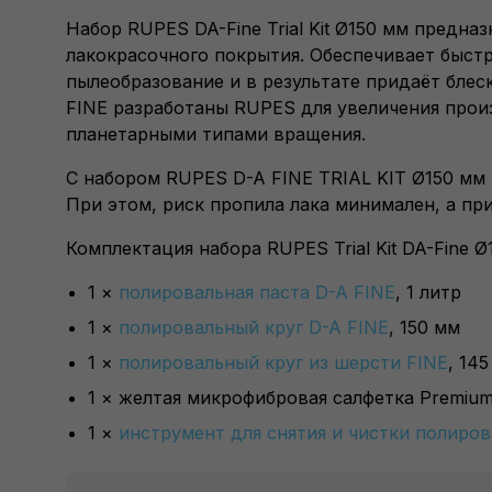
Набор RUPES DA-Fine Trial Kit Ø150 мм предна
лакокрасочного покрытия. Обеспечивает быстр
пылеобразование и в результате придаёт блес
FINE разработаны RUPES для увеличения прои
планетарными типами вращения.
С набором RUPES D-A FINE TRIAL KIT Ø150 мм
При этом, риск пропила лака минимален, а пр
Комплектация набора RUPES Trial Kit DA-Fine Ø
1 ×
полировальная паста D-A FINE
, 1 литр
1 ×
полировальный круг D-A FINE
, 150 мм
1 ×
полировальный круг из шерсти FINE
, 14
1 × желтая микрофибровая салфетка Premium M
1 ×
инструмент для снятия и чистки полиров