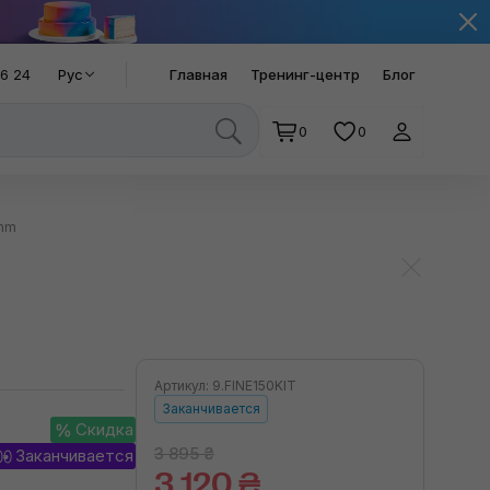
66 24
Рус
Главная
Тренинг-центр
Блог
0
0
 mm
Артикул: 9.FINE150KIT
Заканчивается
Скидка
3 895 ₴
Заканчивается
3 120 ₴