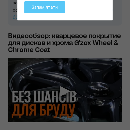
полную техподдержку, с выездами на ваш
Запамʼятати
+38 093 170
объект. Подробнее по телефону:
66 24
Видеообзор: кварцевое покрытие
для дисков и хрома G'zox Wheel &
Chrome Coat