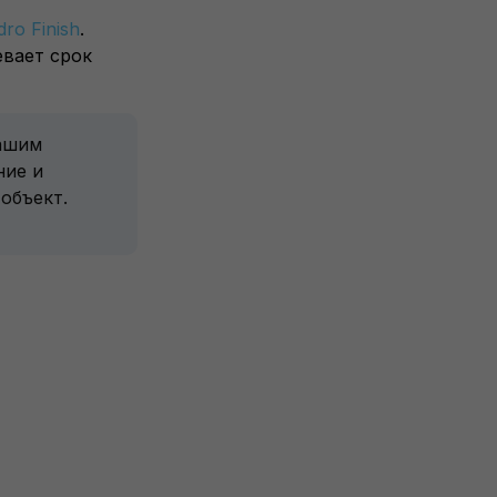
ro Finish
.
евает срок
нашим
ние и
объект.