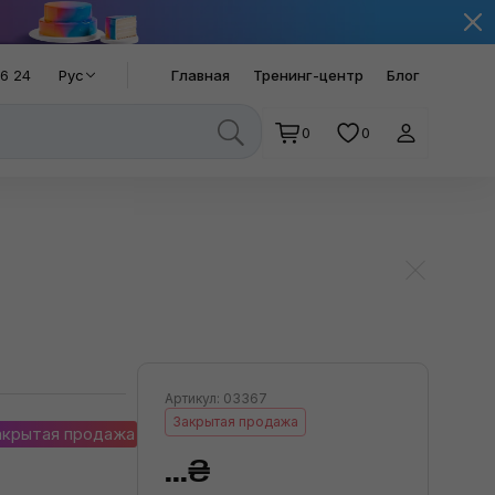
66 24
Рус
Главная
Тренинг-центр
Блог
0
0
Артикул: 03367
Закрытая продажа
акрытая продажа
...₴