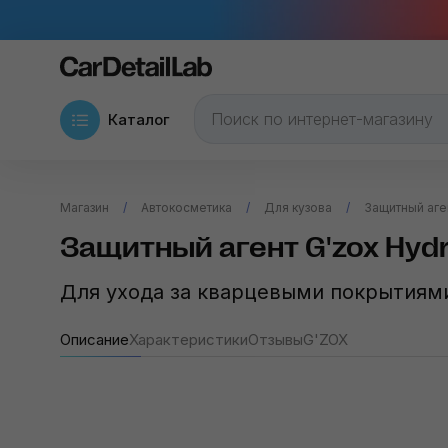
Каталог
Магазин
Автокосметика
Для кузова
Защитный аген
Защитный агент G'zox Hydro
Для ухода за кварцевыми покрытиям
Описание
Характеристики
Отзывы
G'ZOX