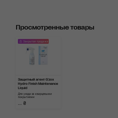
Просмотренные товары
Закрытая продажа
Защитный агент G'zox
Hydro Finish Maintenance
Liquid
Для ухода за кварцевыми
покрытиями
... ₴