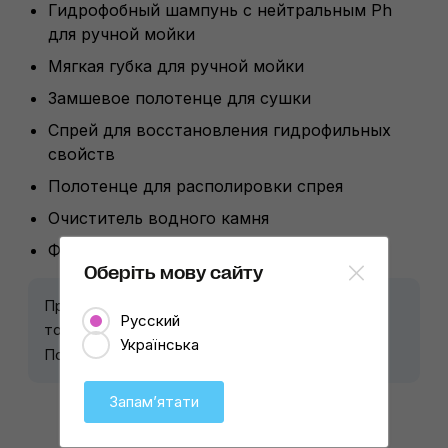
Гидрофобный шампунь с нейтральным Ph
для ручной мойки
Мягкая губка для ручной мойки
Замшевое полотенце для сушки
Спрей для восстановления гидрофильных
свойств
Полотенце для располировки спрея
Очиститель водного камня
Фирменный непромокаемый кейс
Оберіть мову сайту
Профессиональные товары G'zox доступны
Русский
только студиям-партнерам CarDetailLab.
Українська
+38 093 170 66 24
Подробнее по телефону:
Запамʼятати