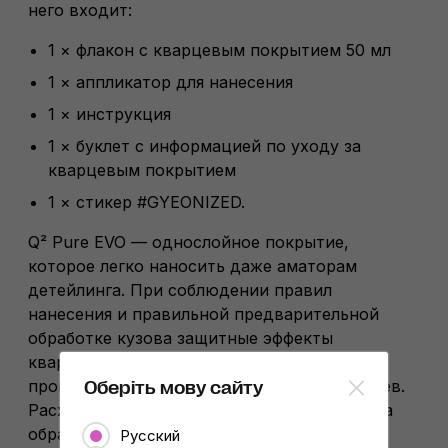
него входит:
1 × флакон с кварцевым покрытием 50 мл
1 × аппликатор для нанесения
1 × инструкция
1 × буклет с информацией по уходу за
кварцевым покрытием
1 × стикер #GYEONIZED.
Q² Pure EVO — однослойное покрытие,
которое легко наносить даже аматорам
детейлинга. При соблюдении правил
нанесения и правильной предварительной
обработке кузова защитные эффекты
кварцевого покрытия, по утверждению
производителя, будут длиться до 36 месяцев.
Оберіть мову сайту
Расход Q² Pure EVO составляет 30…50 мл на
обработку среднеразмерного седана.
Русский