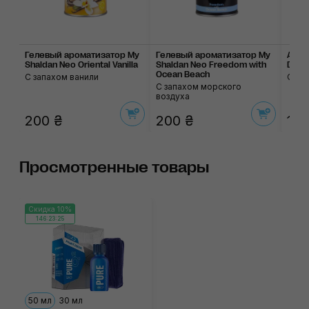
Гелевый ароматизатор My
Гелевый ароматизатор My
Аром
Shaldan Neo Oriental Vanilla
Shaldan Neo Freedom with
Drive
Ocean Beach
С запахом ванили
С за
С запахом морского
воздуха
200 ₴
200 ₴
155
Просмотренные товары
Скидка 10%
146:23:25
50 мл
30 мл