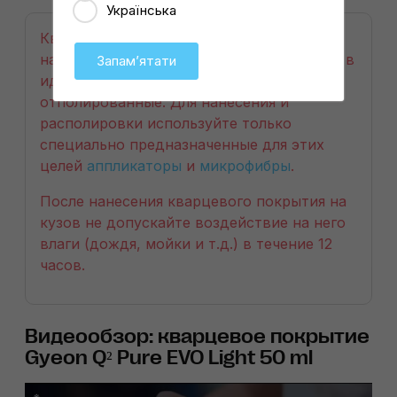
Українська
Кварцевое покрытие рекомендуется
наносить только на чистые поверхности, в
Запамʼятати
идеальных условиях – предварительно
отполированные. Для нанесения и
располировки используйте только
специально предназначенные для этих
целей
аппликаторы
и
микрофибры
.
После нанесения кварцевого покрытия на
кузов не допускайте воздействие на него
влаги (дождя, мойки и т.д.) в течение 12
часов.
Видеообзор: кварцевое покрытие
Gyeon Q² Pure EVO Light 50 ml