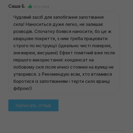
Саша Б.
03.12.2024
Чудовий засіб для запобігання запотівання
скла! Наноситься дуже легко, не залишає
розводів. Спочатку боявся наносити, бо це ж
кварцове покриття, з ним треба працювати
строго по інструкції (ідеально чисті поверхні,
знежирені, висушені) Ефект помітний вже після
першого використання: конденсат на
лобовому склі після нічної стоянки на вулиці не
утворився. з Рекомендую всім, хто втомився
боротися із запотіванням і терти скло вранці
фіброю!)
Написать отзыв