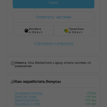
Купить
Оплатить частями
MonoBank
ПриватБанк
от 156 ₴ x 3
от 156 ₴ x 3
Добавить в избранное
Оплата.
Visa, MasterCard, Liqpay, оплата частями, по
реквизитам
Как заработать бонусы
За первую покупку
+25грн
Написать отзыв
+30 грн
Зареєструватись
+50 грн
За данные о себе
+40 грн