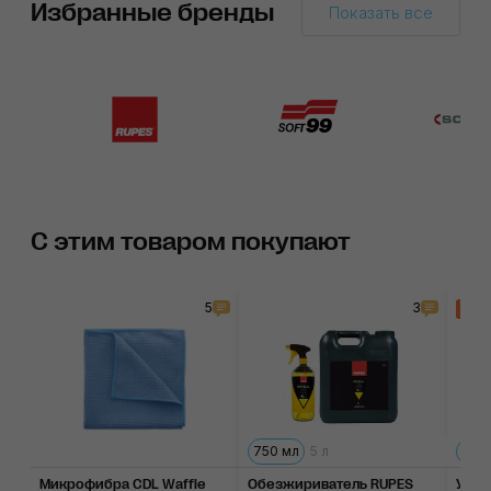
Избранные бренды
Показать все
С этим товаром покупают
5
3
Хи
750 мл
5 л
300
Микрофибра CDL Waffle
Обезжириватель RUPES
Унив