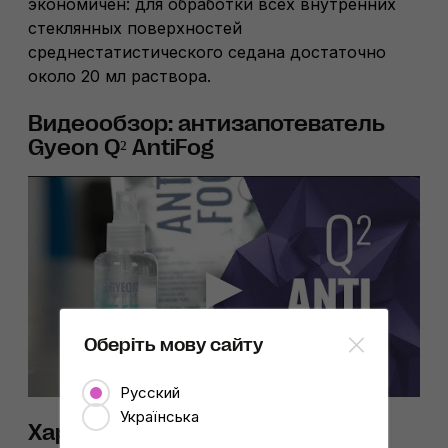
экономичен: для обработки всех внутренних
стеклянных поверхностей
среднестатистического седана достаточно
около 20 мл раствора.
Видеообзор: антизапотеватель
Gyeon Q² AntiFog
Оберіть мову сайту
Русский
Українська
Характеристики