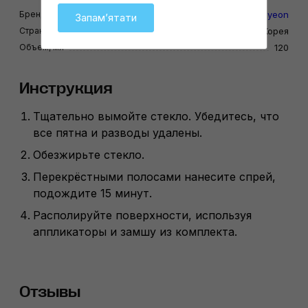
Бренд
Gyeon
Запамʼятати
Страна-производитель
Южная Корея
Объем, мл
120
Инструкция
Тщательно вымойте стекло. Убедитесь, что
все пятна и разводы удалены.
Обезжирьте стекло.
Перекрёстными полосами нанесите спрей,
подождите 15 минут.
Располируйте поверхности, используя
аппликаторы и замшу из комплекта.
Отзывы