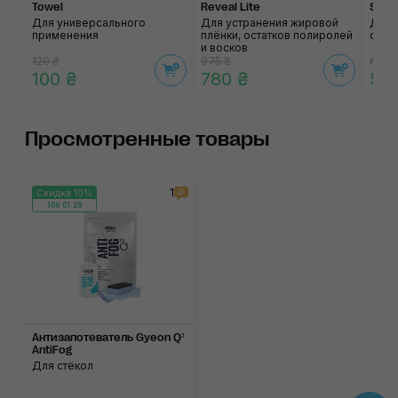
Towel
Reveal Lite
SOFT
Для универсального
Для устранения жировой
Для 
применения
плёнки, остатков полиролей
сало
и восков
120 ₴
975 ₴
635 
100 ₴
780 ₴
54
Просмотренные товары
1
Скидка 10%
166:01:28
Антизапотеватель Gyeon Q²
AntiFog
Для стёкол