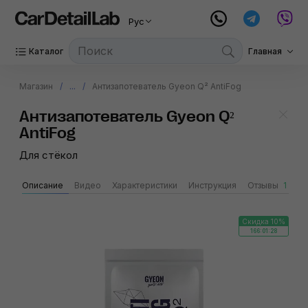
Рус
Каталог
Главная
Магазин
...
Антизапотеватель Gyeon Q² AntiFog
Антизапотеватель Gyeon Q²
AntiFog
Для стёкол
Описание
Видео
Характеристики
Инструкция
Отзывы
1
G
Скидка 10%
166:01:28