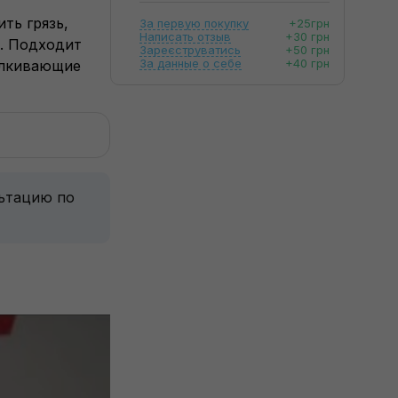
ть грязь,
За первую покупку
+25грн
Написать отзыв
+30 грн
ч. Подходит
Зареєструватись
+50 грн
За данные о себе
+40 грн
талкивающие
льтацию по