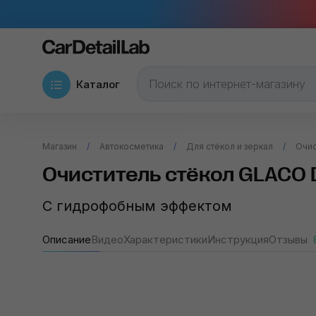
Каталог
Магазин
Автокосметика
Для стёкол и зеркал
Очис
Очиститель стёкол GLACO 
С гидрофобным эффектом
Описание
Видео
Характеристики
Инструкция
Отзывы