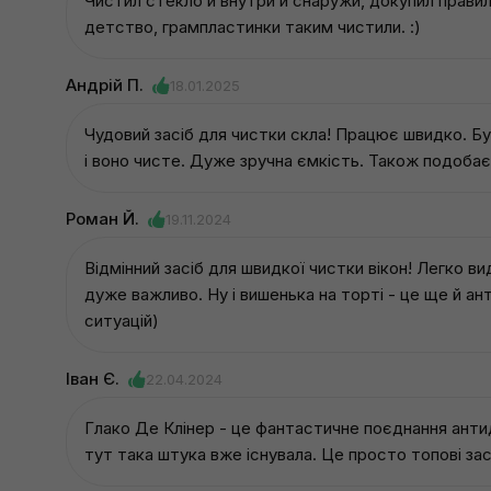
Чистил стекло и внутри и снаружи, докупил прави
детство, грампластинки таким чистили. :)
Андрій П.
18.01.2025
Чудовий засіб для чистки скла! Працює швидко. Бу
і воно чисте. Дуже зручна ємкість. Також подобаєть
Роман Й.
19.11.2024
Відмінний засіб для швидкої чистки вікон! Легко вид
дуже важливо. Ну і вишенька на торті - це ще й а
ситуацій)
Іван Є.
22.04.2024
Глако Де Клінер - це фантастичне поєднання анти
тут така штука вже існувала. Це просто топові за