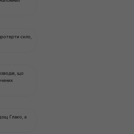
 напомнил
протерти скло,
озводів, що
ачених
дощ Глако, а