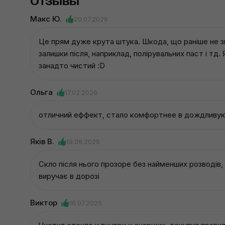
Отзывы
Макс Ю.
20.07.2026
Це прям дуже крута штука. Шкода, що раніше не зн
залишки після, наприклад, полірувальних паст і т
занадто чистий :D
Ольга
17.02.2026
отличний еффект, стало комфортнее в дождливу
Яків В.
19.08.2025
Скло після нього прозоре без найменших розводів
виручає в дорозі
Виктор
16.07.2025