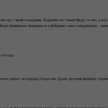
ав про такий очищував. Видаляю не тільки бруд та пил, а ще 
д. Якщо правильно працювати з фібрами і цим очищувачем - еф
ю погоду
, плюс ефект антидощу бонусом. Дуже зручний формат спрея