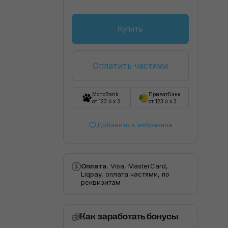
Купить
Оплатить частями
MonoBank
ПриватБанк
от 123 ₴ x 3
от 123 ₴ x 3
Добавить в избранное
Оплата.
Visa, MasterCard,
Liqpay, оплата частями, по
реквизитам
Как заработать бонусы