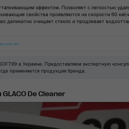
отталкивающим эффектом. Позволяет с легкостью удали
лкивающие свойства проявляются на скорости 60 км\
ство деликатно очищает стекло и продлевает водоот
ен или нет
 SOFT99 в Украине. Предоставляем экспертную консу
 где применяется продукция бренда.
 GLACO De Cleaner