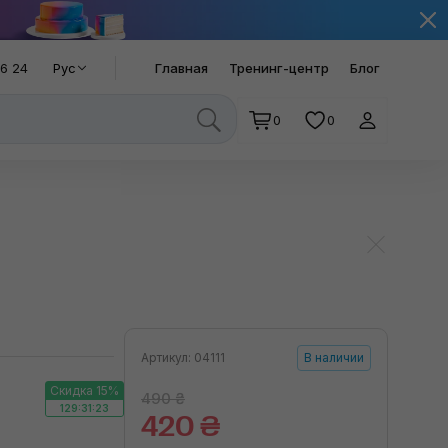
66 24
Рус
Главная
Тренинг-центр
Блог
0
0
Артикул: 04111
В наличии
Скидка 15%
490 ₴
129:31:22
420 ₴