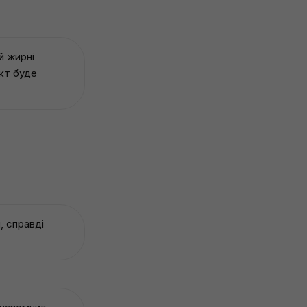
й жирні
ект буде
, справді