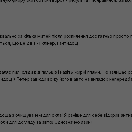
льную фибру (которткий ворс) - результат понравился. Запах
квально за кілька митей після розпилення достатньо просто 
ся, що це 2 в 1 - і клінер, і антидощ.
аляє пил, сліди від пальців і навіть жирні плями. Не залишає р
нтидощ!) Тепер завжди вожу його в авто на випадок непередб
доща з очищувачем для скла! Я раніше для себе відкрив анти
соби для догляду за авто! Однозначно лайк!