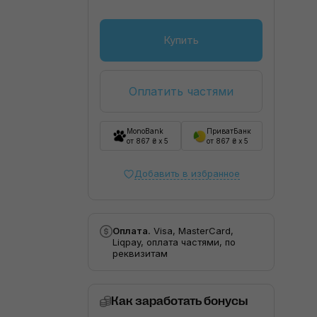
Купить
Оплатить частями
MonoBank
ПриватБанк
от 867 ₴ x 5
от 867 ₴ x 5
Добавить в избранное
Оплата.
Visa, MasterCard,
Liqpay, оплата частями, по
реквизитам
Как заработать бонусы