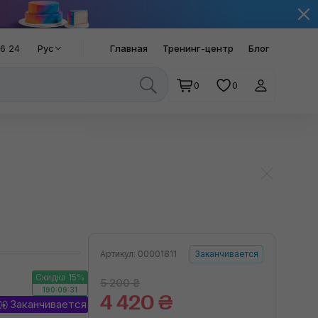
66 24
Рус
Главная
Тренинг-центр
Блог
0
0
Артикул: 00001811
Заканчивается
Скидка 15%
5 200 ₴
190:09:30
4 420 ₴
Заканчивается