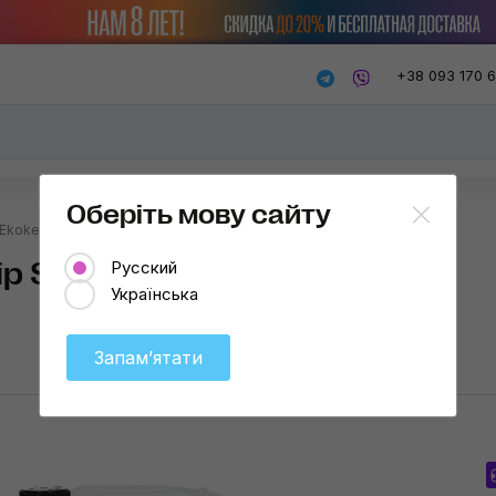
+38 093 170 
Оберіть мову сайту
Ekokemica Drip Sil
p Sil
Русский
Українська
Запамʼятати