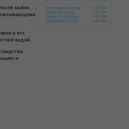
после мойки.
За первую покупку
+25грн
Написать отзыв
+30 грн
отталкивающими
Зареєструватись
+50 грн
За данные о себе
+40 грн
авки в его
сткой водой.
 средства.
анциях и