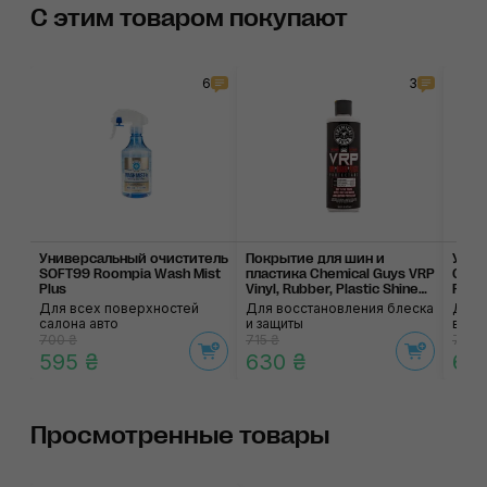
С этим товаром покупают
6
3
Универсальный очис­титель
Покрытие для шин и
Унив
SOFT99 Roompia Wash Mist
пластика Chemical Guys VRP
Chem
Plus
Vinyl, Rubber, Plastic Shine
Purp
And Protectant
Для всех поверхностей
Для восстановления блеска
Для 
салона авто
и защиты
внут
700 ₴
715 ₴
715 ₴
595 ₴
630 ₴
63
Просмотренные товары