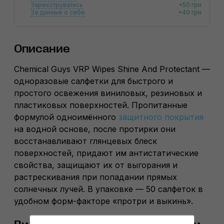
Зареєструватись
+50 грн
За данные о себе
+40 грн
Описание
Chemical Guys VRP Wipes Shine And Protectant —
одноразовые салфетки для быстрого и
простого освежения виниловых, резиновых и
пластиковых поверхностей. Пропитанные
формулой одноимённого
защитного покрытия
на водной основе, после протирки они
восстанавливают глянцевых блеск
поверхностей, придают им антистатические
свойства, защищают их от выгорания и
растрескивания при попадании прямых
солнечных лучей. В упаковке — 50 салфеток в
удобном форм-факторе «протри и выкинь».