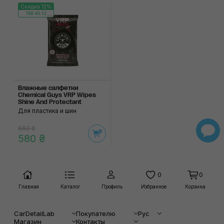
Скидка 12%
189:45:12
Влажные салфетки
Chemical Guys VRP Wipes
Shine And Protectant
Для пластика и шин
660 ₴
580 ₴
0
0
Главная
Каталог
Профиль
Избранное
Корзина
CarDetailLab
Покупателю
Рус
Магазин
Контакты