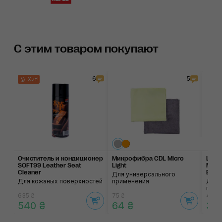
С этим товаром покупают
6
5
Хит!
Очиститель и кондици­онер
Микрофибра CDL Micro
Щётк
SOFT99 Leather Seat
Light
MaxS
Cleaner
Brus
Для универсального
Для кожаных поверхностей
применения
Для 
пове
635 ₴
75 ₴
405 
540 ₴
64 ₴
34