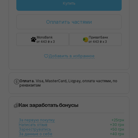
Купить
Оплатить частями
MonoBank
ПриватБанк
от 443 ₴ x 3
от 443 ₴ x 3
Добавить в избранное
Оплата.
Visa, MasterCard, Liqpay, оплата частями, по
реквизитам
Как заработать бонусы
За первую покупку
+25грн
Написать отзыв
+30 грн
Зареєструватись
+50 грн
За данные о себе
+40 грн