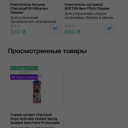
Очиститель битума
Очиститель органики
ChemicalPRO Bitumen
SOFT99 New Pitch Cleaner
Cleaner
Для устранения следов
Для устранения
насекомых, битума и смолы
органических загрязнений
650 ₴
775 ₴
550 ₴
660 ₴
Просмотренные товары
Скидка 12%
133:02:28
Заканчивается
Спрей-силант Chemical
Guys Activate Instant Spray
Sealant And Paint Protectant
Для защиты и глянцевого