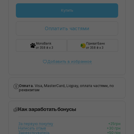
Купить
Оплатить частями
MonoBank
ПриватБанк
от 358 ₴ x 3
от 358 ₴ x 3
Добавить в избранное
Оплата.
Visa, MasterCard, Liqpay, оплата частями, по
реквизитам
Как заработать бонусы
За первую покупку
+25грн
Написать отзыв
+30 грн
Зареєструватись
+50 грн