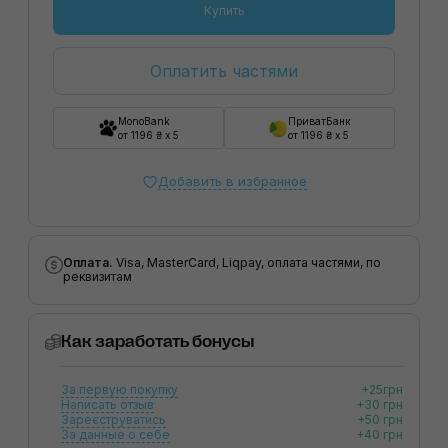
Купить
Оплатить частями
MonoBank
ПриватБанк
от 1196 ₴ x 5
от 1196 ₴ x 5
Добавить в избранное
Оплата.
Visa, MasterCard, Liqpay, оплата частями, по
реквизитам
Как заработать бонусы
За первую покупку
+25грн
Написать отзыв
+30 грн
Зареєструватись
+50 грн
За данные о себе
+40 грн