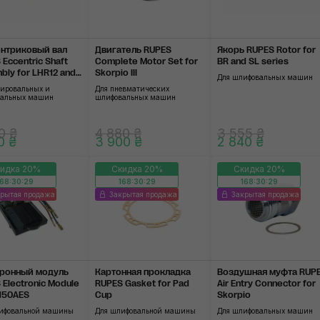
нтриковый вал
Двигатель RUPES
Якорь RUPES Rotor for
Eccentric Shaft
Complete Motor Set for
BR and SL series
bly for LHR12 and
Skorpio III
Для шлифовальных машин
ies
лировальных и
Для пневматических
альных машин
шлифовальных машин
0 ₴
4 880 ₴
3 555 ₴
0 ₴
3 900 ₴
2 840 ₴
идка 20%
Скидка 20%
Скидка 20%
168:30:28
168:30:28
168:30:28
рытая продажа
Закрытая продажа
Закрытая продажа
ронный модуль
Картонная прокладка
Воздушная муфта RUP
 Electronic Module
RUPES Gasket for Pad
Air Entry Connector for
K150AES
Cup
Skorpio
ифовальной машины
Для шлифовальной машины
Для шлифовальных машин