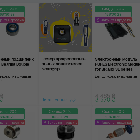
идка 20%
Скидка 20%
Торнадоры
168:30:28
168:30:28
рытая продажа
Закрытая продажа
Применить
Обзор профессиона­
нный подшип­ник
Электронный модуль
ль­ных осветите­лей
 Bearing Double
RUPES Electronic Modul
Scangrip
n
for BR and SL series
лировальных машин
Для шлифовальных машин
ER
 ₴
4 465 ₴
 ₴
3 570 ₴
Читать статью
идка 20%
Скидка 20%
Скидка 20%
168:30:28
168:30:28
168:30:28
рытая продажа
Закрытая продажа
Закрытая продажа