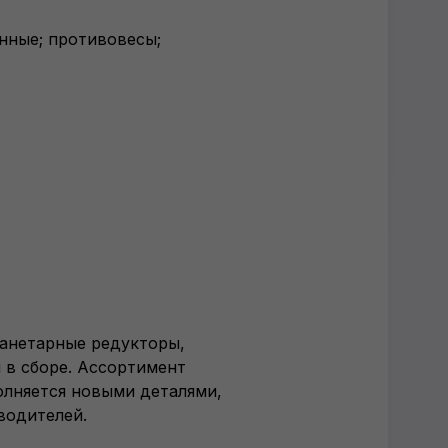
нные; противовесы;
ланетарные редукторы,
 в сборе. Ассортимент
олняется новыми деталями,
водителей.