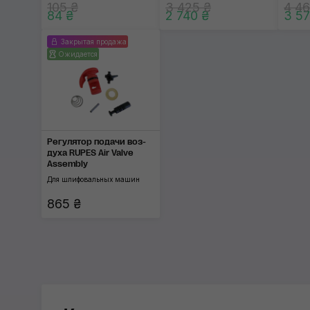
105 ₴
3 425 ₴
4 46
84 ₴
2 740 ₴
3 57
Закрытая продажа
Ожидается
Регулятор подачи воз­
духа RUPES Air Valve
Assembly
Для шлифовальных машин
865 ₴