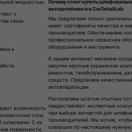
ельной мощностью.
Почему стоит купить шлифовальн
автодетейлинга в CarDetailLab
отают с
Мы предлагаем только оригиналь
тва таких
имеет сертификаты качества и за
производителя. Обеспечиваем по
профессиональное сервисное обс
оборудования и инструмента.
язки к
В нашем интернет-магазине осущ
аботе;
закупки крупные украинские ком
ремонтом, техобслуживанием, де
средств. Предлагаем качественн
автовладельцам.
Располагаем штатом опытных сот
предоставляют экспертные консу
 дают возможность
при выборе запчастей для шлифо
кокрасочные слои,
производителей. Мы хотим, чтоб
й шпаклевки. С их
совершил по-настоящему нужную 
ные поверхности,