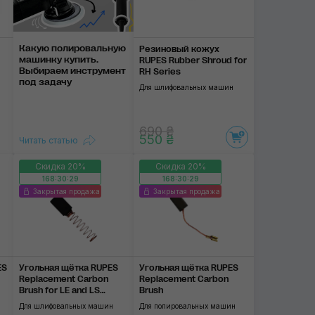
Какую полировальную
Резиновый кожух
ма­шин­ку ку­пить.
RUPES Rubber Shroud for
Выби­раем инс­тру­мент
RH Series
под задачу
Для шлифовальных машин
690 ₴
550 ₴
Читать статью
Скидка 20%
Скидка 20%
168:30:28
168:30:28
Закрытая продажа
Закрытая продажа
ES
Угольная щётка RUPES
Угольная щётка RUPES
Replacement Carbon
Replacement Carbon
Brush for LE and LS
Brush
series
Для шлифовальных машин
Для полировальных машин