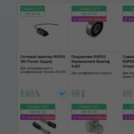
Скидка 20%
Скидка 20%
Ск
168:30:28
168:30:28
Закрытая продажа
Зак
Сетевой адаптер RUPES
Подшипник RUPES
Сдвое
18V Power Supply
Replacement Bearing
RUPES
9.187
Crow
Для полировальной и
шлифовальной техники RUPES
Для шлифовальных машин
Для по
серии 
6 125 ₴
210 ₴
585
4 900 ₴
170 ₴
470
Скидка 20%
Скидка 20%
Ск
168:30:28
168:30:28
Закрытая продажа
Закрытая продажа
Зак