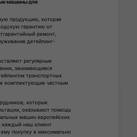
ые машины для
ную продукцию, которая
водскую гарантию от
стгарантийный ремонт,
луживание детейлинг-
ествляют регулярные
пании, занимающиеся
тейлингом транспортных
ые комплектующие частным
рудников, которые
льтации, оказывают помощь
вальных машин европейских
ы каждый наш клиент
ему покупку в максимально