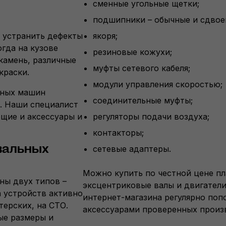
сменные угольные щетки;
подшипники – обычные и сдвое
 устранить дефекты
якоря;
огда на кузове
резиновые кожухи;
камень, различные
муфты сетевого кабеля;
краски.
модули управления скоростью;
ьных машин
соединительные муфты;
b. Наши специалист
щие и аксессуары и
регуляторы подачи воздуха;
контакторы;
вальных
сетевые адаптеры.
Можно купить по честной цене п
ны двух типов –
эксцентриковые валы и двигатели
а устройств активно
интернет-магазина регулярно поп
ерских, на СТО.
аксессуарами проверенных произ
ые размеры и