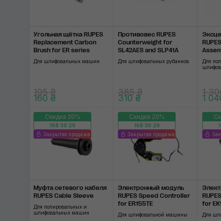
Угольная щётка RUPES
Противовес RUPES
Эксце
Replacement Carbon
Counterweight for
RUPES 
Brush for ER series
SL42AES and SLP41A
Assem
ER ser
Для шлифовальных машин
Для шлифовальных рубанков
Для по
шлифов
195 ₴
385 ₴
1 30
160 ₴
310 ₴
1 04
Скидка 20%
Скидка 20%
Ск
168:30:28
168:30:28
Закрытая продажа
Закрытая продажа
Зак
Муфта сетевого кабеля
Электронный модуль
Элект
RUPES Cable Sleeve
RUPES Speed Controller
RUPES
for ER155TE
for E
Для полировальных и
шлифовальных машин
Для шлифовальной машины
Для шл