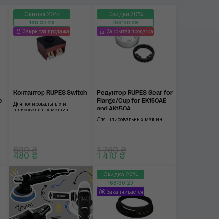
Скидка 20%
Скидка 20%
168:30:28
168:30:28
Закрытая продажа
Закрытая продажа
Контактор RUPES Switch
Редуктор RUPES Gear for
e
Flange/Cup for EK150AE
Для полировальных и
and AK150A
шлифовальных машин
Для шлифовальных машин
600 ₴
1 760 ₴
480 ₴
1 410 ₴
Скидка 20%
168:30:28
Заканчивается