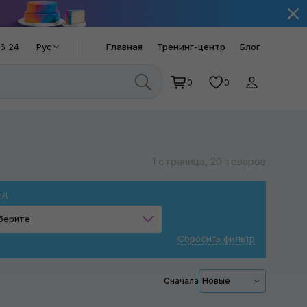
66 24
Рус
Главная
Тренинг-центр
Блог
0
0
1 страница, 20 товаров
нд
берите
Сбросить фильтр
RUPES
Сначала
Новые
Применить