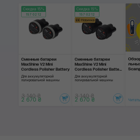
Скидка 15%
Скидка 15%
157:02:12
157:02:12
Новинка
Обзо
Сменные батареи
Сменные батареи
ль­ны
MaxShine V2 Mini
MaxShine V2 Mini
Scang
Cordless Polisher Battery
Cordless Polisher Battery
Black
Для аккумуляторной
Для аккумуляторной
полировальной машины
полировальной машины
3 140 ₴
3 140 ₴
2 670 ₴
2 670 ₴
Читат