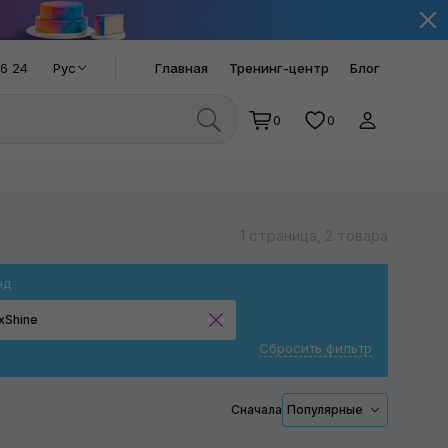
66 24
Рус
Главная
Тренинг-центр
Блог
0
0
1 страница, 2 товара
нд
xShine
Сбросить фильтр
MaxShine
RUPES
Сначала
Популярные