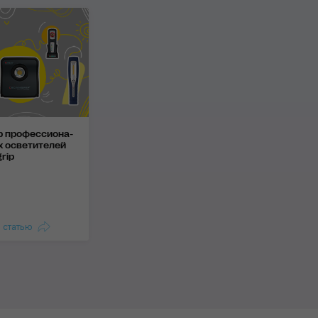
р профессиона­
х осветите­лей
rip
ь статью