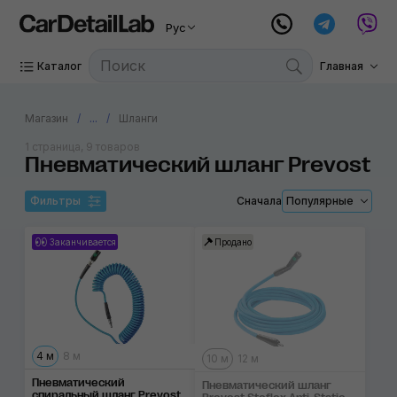
Рус
Каталог
Главная
Магазин
...
Шланги
1 страница, 9 товаров
Пневматический шланг Prevost
Фильтры
Сначала
Популярные
Заканчивается
Продано
4 м
8 м
10 м
12 м
Пневматический
Пневматический шланг
спиральный шланг Prevost