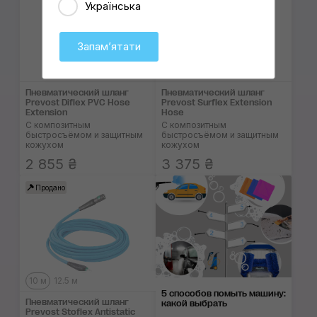
Українська
Запамʼятати
Пневматический шланг
Пневматический шланг
Prevost Diflex PVC Hose
Prevost Surflex Extension
Extension
Hose
С композитным
С композитным
быстросъёмом и защитным
быстросъёмом и защитным
кожухом
кожухом
2 855 ₴
3 375 ₴
Продано
10 м
12.5 м
5 способов помыть машину:
Пневматический шланг
какой выбрать
Prevost Stoflex Antistatic