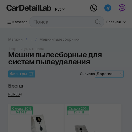
Рус
Каталог
Главная
Магазин
...
Мешки-пылесборники
1 страница, 4 товара
Мешки пылесборные для
систем пылеудаления
Фильтры
Сначала
Дорогие
Бренд
RUPES
4
Скидка 20%
Скидка 20%
163:14:31
163:14:31