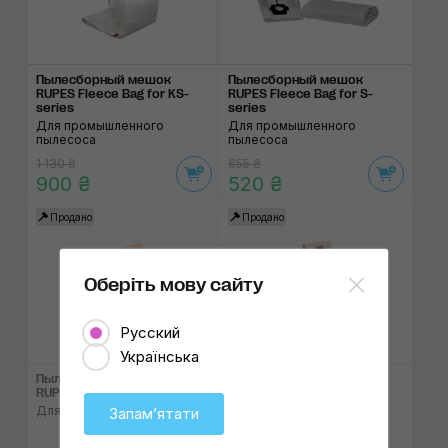
Пылесборный мешок
Пылесборный мешок
RUPES Fleece Bag for KS-
RUPES Fleece Bag for S-
series
series
Для промышленного
Для промышленного
пылесоса
пылесоса
1 130 ₴
655 ₴
900 ₴
520 ₴
Продано
Продано
Оберіть мову сайту
Русский
Українська
Пылесборный мешок
Пылесборный мешок
RUPES Paper Dust Bag SV10
RUPES Dust Bag
Для портативного пылесоса
Для промышленного
Запамʼятати
пылесоса