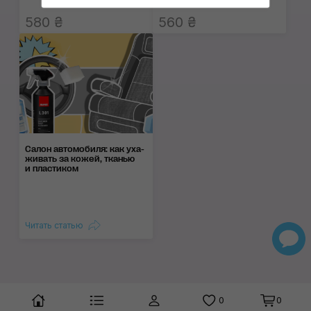
580 ₴
560 ₴
Салон автомобиля: как уха­
жи­вать за ко­жей, тка­нью
и пла­сти­ком
Читать статью
0
0