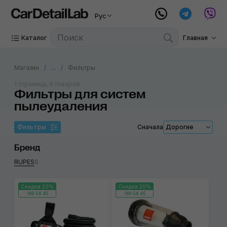
Рус
Каталог
Главная
Магазин
...
Фильтры
1 страница, 6 товаров
Фильтры для систем
пылеудаления
Фильтры
Сначала
Дорогие
Бренд
RUPES
6
Скидка 20%
Скидка 20%
189:54:45
189:54:45