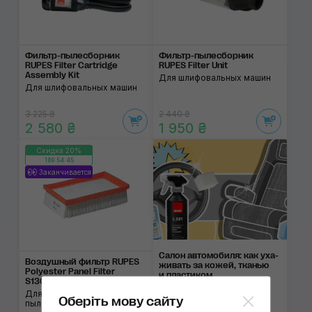
Фильтр-пылесборник
Фильтр-пылесборник
RUPES Filter Cartridge
RUPES Filter Unit
Assembly Kit
Для шлифовальных машин
Для шлифовальных машин
3 225 ₴
2 440 ₴
2 580 ₴
1 950 ₴
Скидка 20%
189:54:45
Заканчивается
Салон автомобиля: как уха­
Воздушный фильтр RUPES
жи­вать за ко­жей, тка­нью
Polyester Panel Filter
и пла­сти­ком
S130/S145
Для промышленных
Оберіть мову сайту
пылесосов