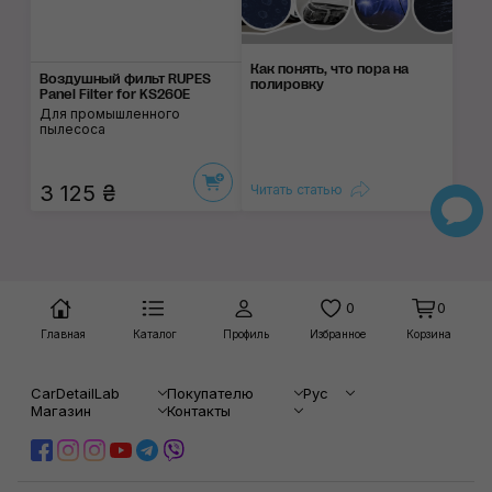
Как понять, что пора на
Воздушный фильт RUPES
полировку
Panel Filter for KS260E
Для промышленного
пылесоса
3 125 ₴
Читать статью
0
0
Главная
Каталог
Профиль
Избранное
Корзина
CarDetailLab
Покупателю
Рус
Магазин
Контакты