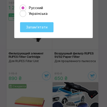
1 615 ₴
1 290 ₴
Читать статью
Русский
Українська
Скидка 20%
Скидка 20%
189:54:45
189:54:45
Заканчивается
Запамʼятати
Фильтрующий элемент
Воздушный фильтр RUPES
RUPES Filter Cartridge
S1/S2 Paper Filter
Для RUPES Filter Unit
Для прошленного пылесоса
1 115 ₴
810 ₴
890 ₴
650 ₴
Ожидается