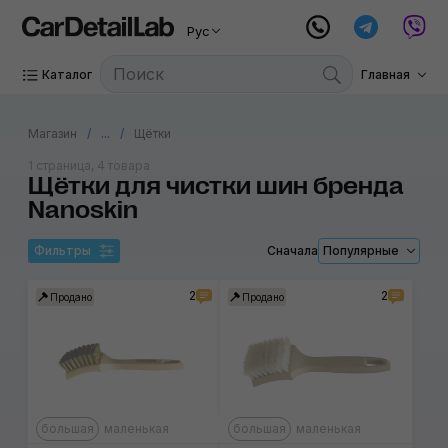
Рус
Каталог
Главная
Магазин
...
Щётки
1 страница, 4 товара
Щётки для чистки шин бренда
Nanoskin
Фильтры
Сначала
Популярные
2
2
Продано
Продано
большая
маленькая
большая
маленькая