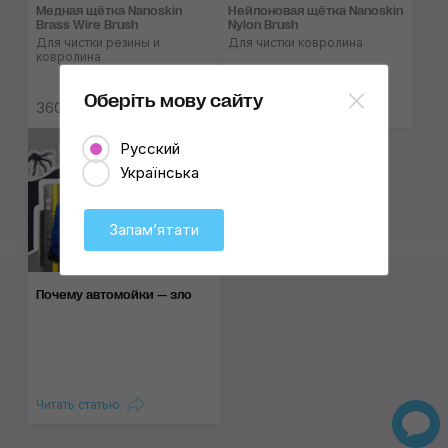
Медная щётка Nanoskin
Нейлоновая щётка Nanoskin
Brass Wire Brush
Nylon Brush
Для чистки резины и
Для чистки ковролина
ковролина
Оберіть мову сайту
360...405 ₴
270...315 ₴
Русский
Українська
Запамʼятати
Почему автомойки — зло
Читать статью