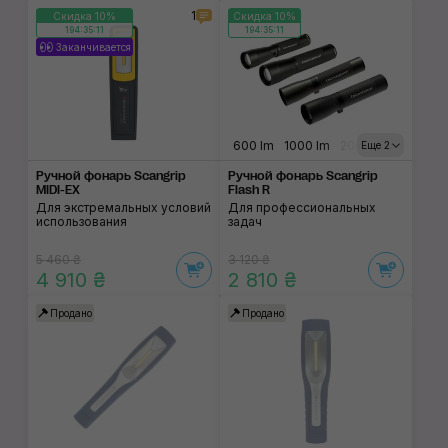
1
Скидка 10%
Скидка 10%
194:35:11
194:35:11
Заканчивается
600 lm
1000 lm
200 lm
400 lm
Еще 2
Ручной фонарь Scangrip
Ручной фонарь Scangrip
MIDI-EX
Flash R
Для экстремальных условий
Для профессиональных
использования
задач
5 460 ₴
3 120 ₴
4 910 ₴
2 810 ₴
Продано
Продано