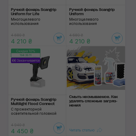
Ручной фонарь Scangrip
Ручной фонарь Scangrip
Uniform for Life
Uniform
Многоцелевого
Многоцелевого
использования
использования
4 680 ₴
4 680 ₴
4 210 ₴
4 210 ₴
Скидка 10%
194:35:11
Заканчивается
Смыть несмываемое. Как
Ручной фонарь Scangrip
уда­лять слож­ные заг­ряз­
Multilight Flood Connect
нения
С прожекторной
осветительной головкой
4 940 ₴
4 450 ₴
Читать статью