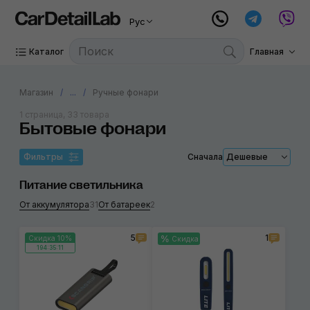
Рус
Каталог
Главная
Магазин
...
Ручные фонари
1 страница, 33 товара
Бытовые фонари
Фильтры
Сначала
Дешевые
Питание светильника
От аккумулятора
31
От батареек
2
5
1
Скидка 10%
Скидка
194:35:11