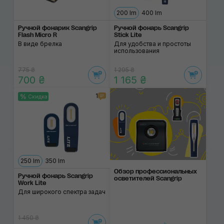
200 lm
400 lm
Ручной фонарик Scangrip
Ручной фонарь Scangrip
Flash Micro R
Stick Lite
В виде брелка
Для удобства и простоты
использования
775 ₴
1 295 ₴
700 ₴
1 165 ₴
1
Скидка
250 lm
350 lm
Обзор профессиона­ль­ных
Ручной фонарь Scangrip
осветите­лей Scangrip
Work Lite
Для широкого спектра задач
1 450 ₴