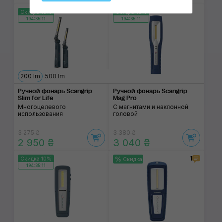
Скидка 10%
Скидка 10%
194:35:11
194:35:11
200 lm
500 lm
Ручной фонарь Scangrip
Ручной фонарь Scangrip
Slim for Life
Mag Pro
Многоцелевого
С магнитами и наклонной
использования
головой
3 275 ₴
3 380 ₴
2 950 ₴
3 040 ₴
1
Скидка 10%
Скидка
194:35:11