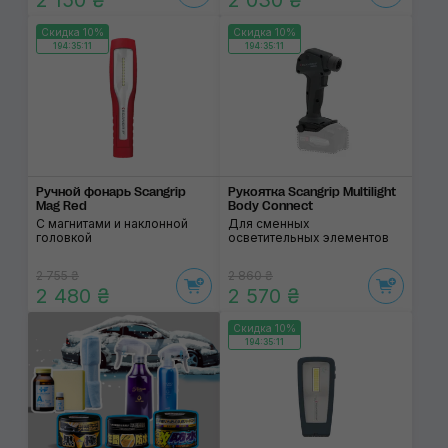
2 150 ₴
2 030 ₴
Скидка 10%
Скидка 10%
194:35:11
194:35:11
Ручной фонарь Scangrip
Рукоятка Scangrip Multilight
Mag Red
Body Connect
С магнитами и наклонной
Для сменных
головкой
осветительных элементов
2 755 ₴
2 860 ₴
2 480 ₴
2 570 ₴
Скидка 10%
194:35:11