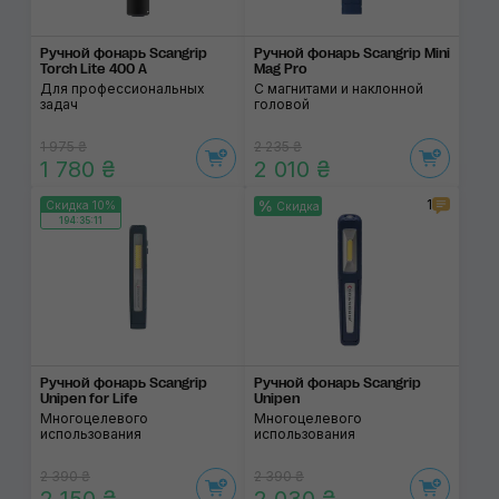
Ручной фонарь Scangrip
Ручной фонарь Scangrip Mini
Torch Lite 400 A
Mag Pro
Для профессиональных
С магнитами и наклонной
задач
головой
1 975 ₴
2 235 ₴
1 780 ₴
2 010 ₴
1
Скидка 10%
Скидка
194:35:11
Ручной фонарь Scangrip
Ручной фонарь Scangrip
Unipen for Life
Unipen
Многоцелевого
Многоцелевого
использования
использования
2 390 ₴
2 390 ₴