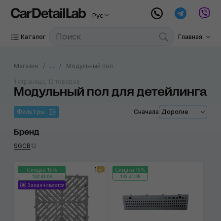
Рус
Каталог
Главная
Магазин
...
Модульный пол
1 страница, 12 товаров
Модульный пол для детейлинга
Фильтры
Сначала
Дорогие
Бренд
SGCB
12
1
Скидка 15%
Скидка 15%
132:41:08
132:41:08
Заканчивается