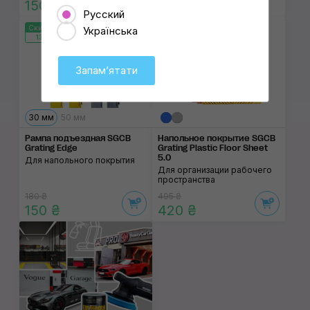
150 ₴
Читать статью
Русский
Скидка 15%
Скидка 15%
Українська
132:41:08
132:41:08
Запамʼятати
30 мм
50 мм
Рампа подъездная SGCB
Напольное покрытие SGCB
Grating Edge
Grating Plastic Floor Sheet
5.0
Для напольного покрытия
Для организации рабочего
пространства
180 ₴
495 ₴
150 ₴
420 ₴