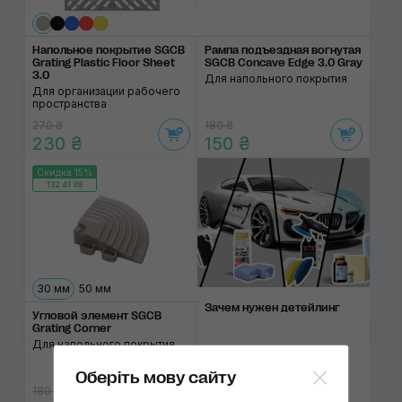
Напольное покрытие SGCB
Рампа подъездная вогнутая
Grating Plastic Floor Sheet
SGCB Concave Edge 3.0 Gray
3.0
Для напольного покрытия
Для организации рабочего
пространства
270 ₴
180 ₴
230 ₴
150 ₴
Скидка 15%
132:41:08
30 мм
50 мм
Зачем нужен детейлинг
Угловой элемент SGCB
Grating Corner
Для напольного покрытия
Оберіть мову сайту
180 ₴