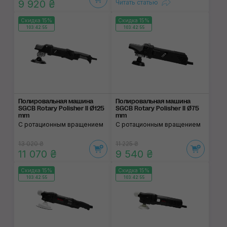
9 920 ₴
Читать статью
Скидка 15%
Скидка 15%
103:42:55
103:42:55
Полировальная маши­на
Полировальная маши­на
SGCB Rotary Polisher II Ø125
SGCB Rotary Polisher II Ø75
mm
mm
С ротационным вращением
С ротационным вращением
13 020 ₴
11 225 ₴
11 070 ₴
9 540 ₴
Скидка 15%
Скидка 15%
103:42:55
103:42:55