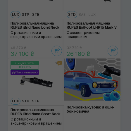
LUX
STP
STB
STD
BAS
LUX
Полировальная маши­на
Полировальная маши­на
RUPES iBrid Nano Long Neck
RUPES BigFoot LHR15 Mark V
С ротационным и
С эксцентриковым
эксцентриковым вращением
вращением
46 370 ₴
32 720 ₴
37 100 ₴
26 180 ₴
2
Скидка 20%
103:42:55
Заканчивается
LUX
STB
STP
Полировка ку­зова: 8 оши­
Полировальная маши­на
бок нови­чка
RUPES iBrid Nano Short Neck
С ротационным и
эксцентриковым вращением