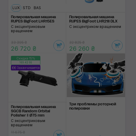
LUX
STD
BAS
Полировальная маши­на
Полировальная машина
RUPES BigFoot LHR15ES
RUPES BigFoot LHR21II DLX
С эксцентриковым
С эксцентриком вращением
вращением
33 395 ₴
32 825 ₴
26 720 ₴
26 260 ₴
Скидка 15%
103:42:55
Заканчивается
Три проблемы роторной
Полировальная маши­на
полировки
SGCB Random Orbital
Polisher Ⅱ Ø75 mm
С эксцентриковым
вращением
11 675 ₴