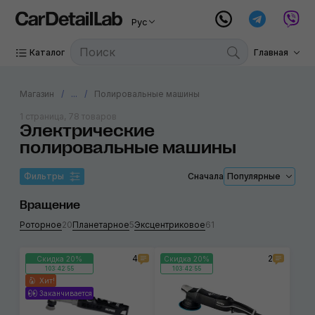
Рус
Каталог
Главная
Магазин
...
Полировальные машины
1 страница, 78 товаров
Электрические
полировальные машины
Фильтры
Сначала
Популярные
Вращение
Роторное
20
Планетарное
5
Эксцентриковое
61
4
2
Скидка 20%
Скидка 20%
103:42:55
103:42:55
Хит!
Заканчивается