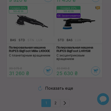
9 920 ₴
11 450 ₴
1
Скидка 20%
Скидка 20%
103:42:55
103:42:55
Заканчивается
BAS
STD
STN
LUX
STD
BAS
LUX
Полировальная маши­на
Полировальная маши­на
RUPES BigFoot Mille LK900E
RUPES BigFoot LHR15III
С планетарным вращением
С эксцентриковым
вращением
39 075 ₴
32 040 ₴
31 260 ₴
25 630 ₴
Показать еще
1
2