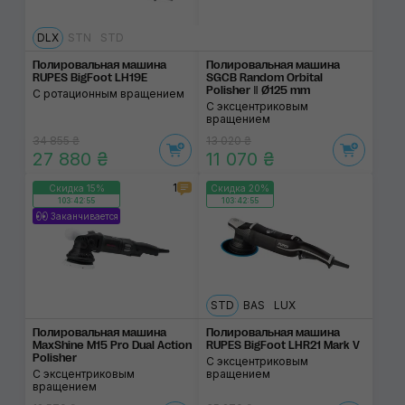
DLX
STN
STD
Полировальная маши­на
Полировальная маши­на
RUPES BigFoot LH19E
SGCB Random Orbital
Polisher Ⅱ Ø125 mm
С ротационным вращением
С эксцентриковым
вращением
34 855 ₴
13 020 ₴
27 880 ₴
11 070 ₴
1
Скидка 15%
Скидка 20%
103:42:55
103:42:55
Заканчивается
STD
BAS
LUX
Полировальная машина
Полировальная маши­на
MaxShine M15 Pro Dual Action
RUPES BigFoot LHR21 Mark V
Polisher
С эксцентриковым
С эксцентриковым
вращением
вращением