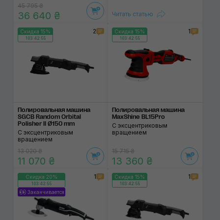
45 795 ₴
36 640 ₴
Читать статью
2
1
Скидка 15%
Скидка 15%
103:42:55
103:42:55
Полировальная маши­на
Полировальная машина
SGCB Random Orbital
MaxShine BL15Pro
Polisher II Ø150 mm
С эксцентриковым
С эксцентриковым
вращением
вращением
13 020 ₴
15 715 ₴
11 070 ₴
13 360 ₴
1
1
Скидка 20%
Скидка 15%
103:42:55
103:42:55
Заканчивается