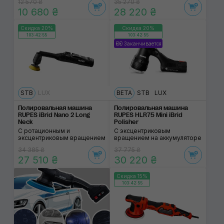
12 570 ₴
35 270 ₴
10 680 ₴
28 220 ₴
Скидка 20%
Скидка 20%
103:42:55
103:42:55
Заканчивается
STB
LUX
BETA
STB
LUX
Полировальная машина
Полировальная маши­на
RUPES iBrid Nano 2 Long
RUPES HLR75 Mini iBrid
Neck
Polisher
С ротационным и
С эксцентриковым
эксцентриковым вращением
вращением на аккумуляторе
34 385 ₴
37 775 ₴
27 510 ₴
30 220 ₴
Скидка 15%
103:42:55