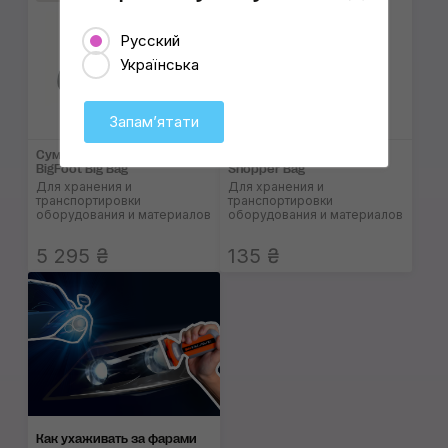
Русский
Українська
Запамʼятати
Сумка полужёсткая RUPES
Лёгкая сумка RUPES
BigFoot Big Bag
Shopper Bag
Для хранения и
Для хранения и
транспортировки
транспортировки
оборудования и материалов
оборудования и материалов
5 295 ₴
135 ₴
Как ухаживать за фара­ми