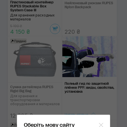
Пластиковый контейнер
Нейлоновый рюкзак RUPES
RUPES Stackable Box
Nylon Backpack
System Case III
Для хранения расходных
материалов
5 190 ₴
4 150 ₴
220 ₴
Продано
Полный гид по защитной
Сумка детейлера RUPES
плёнке PPF: виды, свойства,
Rigid Big Bag
установка
Для хранения и
транспортировки
оборудования и материалов
12 095 ₴
Читать статью
Оберіть мову сайту
Продано
Продано