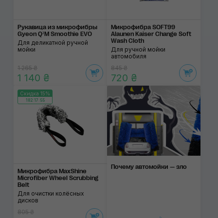
Рукавица из микрофибры
Микрофибра SOFT99
Gyeon Q²M Smoothie EVO
Alaunen Kaiser Change Soft
Wash Cloth
Для деликатной ручной
мойки
Для ручной мойки
автомобиля
1 265 ₴
845 ₴
1 140 ₴
720 ₴
Скидка 15%
182:17:55
Почему автомойки — зло
Микрофибра MaxShine
Microfiber Wheel Scrubbing
Belt
Для очистки колёсных
дисков
805 ₴