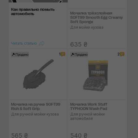
Как правильно помыть
Мочалка трёхслойная
автомобиль
SOFT99 Smooth Egg Creamy
Soft Sponge
Для мойки кузова
635 ₴
Читать статью
1
2
Продано
Продано
Мочалка на ручке SOFT99
Мочалка Work Stuff
Rich & Soft Grip
TYPHOON Wash Pad
Для ручной мойки кузова
Для ручной мойки
автомобиля
565 ₴
540 ₴