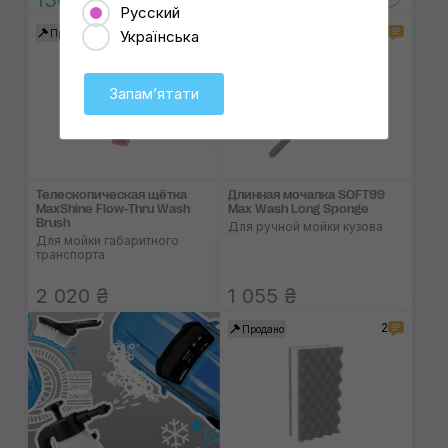
130 ₴
85 ₴
Русский
2
Українська
Продано
Продано
Запамʼятати
Телескопическая щётка
Длинная мочалка SOFT99
MaxShine Flow-Thru Wash
Max Wash Long Sponge
Brush
Для ручной мойки кузова
Для мойки габаритного
транспорта
2 020 ₴
1 055 ₴
2
Продано