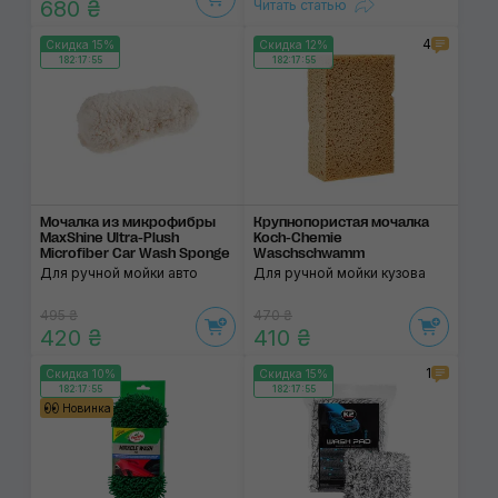
680 ₴
Читать статью
4
Скидка 15%
Скидка 12%
182:17:55
182:17:55
Мочалка из микрофиб­ры
Крупнопористая мочалка
MaxShine Ultra-Plush
Koch-Chemie
Microfiber Car Wash Sponge
Waschschwamm
Для ручной мойки авто
Для ручной мойки кузова
495 ₴
470 ₴
420 ₴
410 ₴
1
Скидка 10%
Скидка 15%
182:17:55
182:17:55
Новинка