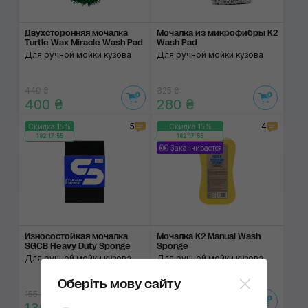
Двухсторонняя мочалка
Мочалка из микро­фибры K2
Turtle Wax Miracle Wash Pad
Wash Pad
Для ручной мойки кузова
Для ручной мойки кузова
440 ₴
325 ₴
400 ₴
280 ₴
5
4
Скидка 15%
Скидка 15%
182:17:55
182:17:55
Заканчивается
Износостойкая мочалка
Мочалка K2 Manual Wash
SGCB Heavy Duty Sponge
Sponge
Для ручной мойки кузова
Для ручной мойки кузова
Оберіть мову сайту
155 ₴
100 ₴