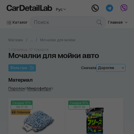
Рус
Каталог
Главная
Магазин
...
Мочалки для мойки
1 страница, 17 товаров
Мочалки для мойки авто
Фильтры
Сначала
Дорогие
Материал
Поролон
8
Микрофибра
9
Скидка 10%
Скидка 15%
182:17:55
182:17:55
Новинка