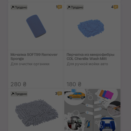
1
4
Продано
Продано
Мочалка SOFT99 Remover
Перчатка из микро­фибры
Sponge
CDL Chenille Wash Mitt
Для очистки органики
Для ручной мойки авто
280 ₴
180 ₴
3
Продано