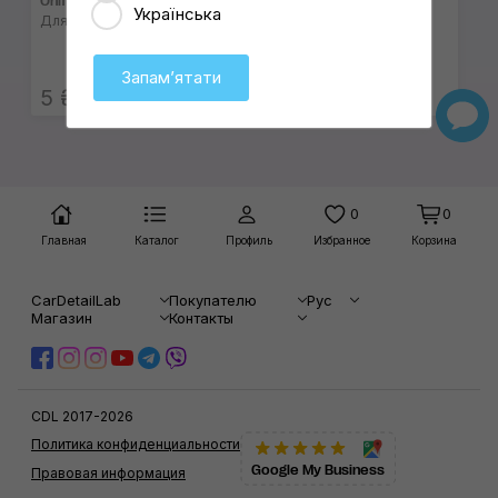
Onifly Bottle for Sprayer
Українська
Для распылителя
Запамʼятати
5 ₴
Читать статью
0
0
Главная
Каталог
Профиль
Избранное
Корзина
CarDetailLab
Покупателю
Рус
Магазин
Контакты
CDL 2017-2026
Политика конфиденциальности
Google My Business
Правовая информация