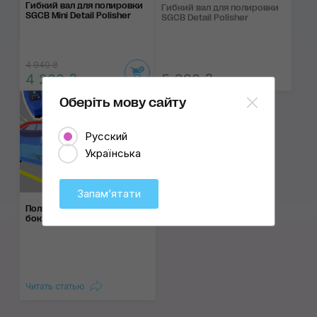
Гибкий вал для полировки
Гибкий вал для полировки
SGCB Mini Detail Polisher
SGCB Detail Polisher
4 940 ₴
4 200 ₴
5 390 ₴
Оберіть мову сайту
Русский
Українська
Запамʼятати
Полировка ку­зова: 8 оши­
бок нови­чка
Читать статью