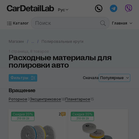
Рус
Каталог
Главная
Магазин
...
Полировальные круги
1 страница, 8 товаров
Расходные материалы для
полировки авто
Фильтры
Сначала
Популярные
Вращение
Роторное
3
Эксцентриковое
18
Планетарное
15
2
Скидка 20%
Скидка 20%
210:09:29
210:09:29