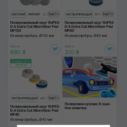
жёсткий
мягкий
ультрамягкий
экстратвёрдый
мягкий
ультрамяг
Еще 1
Еще 1
Полировальный круг RUPES
Полировальный круг RUPES
D-A Extra Cut Microfiber Pad
D-A Extra Cut Microfiber Pad
MF130
MF60
Из микрофибры, Ø130 мм
Из микрофибры, Ø60 мм
850 ₴
385 ₴
680 ₴
310 ₴
Скидка 20%
210:09:29
экстратвёрдый
мягкий
ультрамягкий
Еще 1
Полировка ку­зова: 8 оши­
Полировальный круг RUPES
бок нови­чка
D-A Extra Cut Microfiber Pad
MF40
Из микрофибры, Ø40 мм