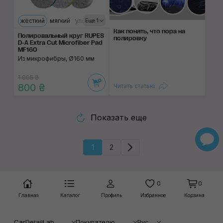
жёсткий
мягкий
ультрамягкий
Еще 1
Как понять, что пора на
Полировальный круг RUPES
полировку
D-A Extra Cut Microfiber Pad
MF160
Из микрофибры, Ø160 мм
1 005 ₴
800 ₴
Читать статью
Показать еще
1
2
0
0
Главная
Каталог
Профиль
Избранное
Корзина
CarDetailLab
Покупателю
Рус