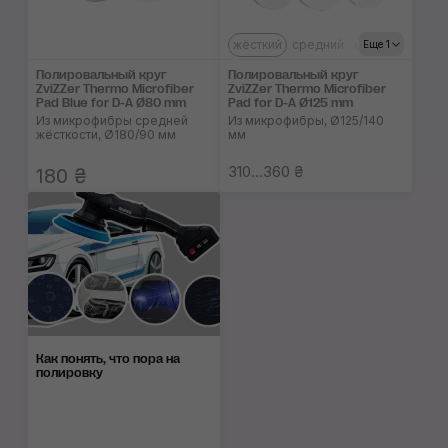
жёсткий
средний
мягкий
Еще 1
Полировальный круг
Полировальный круг
ZviZZer Thermo Microfiber
ZviZZer Thermo Microfiber
Pad Blue for D-A Ø80 mm
Pad for D-A Ø125 mm
Из микрофибры средней
Из микрофибры, Ø125/140
жёсткости, Ø180/90 мм
мм
310...360 ₴
180 ₴
Как понять, что пора на
полировку