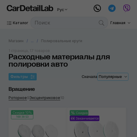
Рус
Каталог
Главная
Магазин
...
Полировальные круги
1 страница, 17 товаров
Расходные материалы для
полировки авто
Фильтры
Сначала
Популярные
Вращение
Роторное
9
Эксцентриковое
10
Скидка 10%
Скидка
169:39:53
Заканчивается