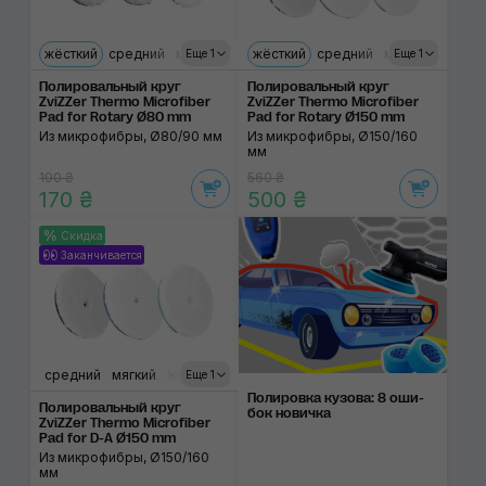
жёсткий
средний
мягкий
жёсткий
средний
мягкий
Еще 1
Еще 1
Полировальный круг
Полировальный круг
ZviZZer Thermo Microfiber
ZviZZer Thermo Microfiber
Pad for Rotary Ø80 mm
Pad for Rotary Ø150 mm
Из микрофибры, Ø80/90 мм
Из микрофибры, Ø150/160
мм
190 ₴
560 ₴
170 ₴
500 ₴
Скидка
Заканчивается
средний
мягкий
жёсткий
Еще 1
Полировка ку­зова: 8 оши­
Полировальный круг
бок нови­чка
ZviZZer Thermo Microfiber
Pad for D-A Ø150 mm
Из микрофибры, Ø150/160
мм