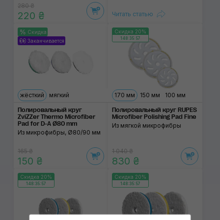
280 ₴
220 ₴
Читать статью
Скидка 20%
Скидка
148:35:57
Заканчивается
жёсткий
мягкий
170 мм
150 мм
100 мм
Полировальный круг
Полировальный круг RUPES
ZviZZer Thermo Microfiber
Microfiber Polishing Pad Fine
Pad for D-A Ø80 mm
Из мягкой микрофибры
Из микрофибры, Ø80/90 мм
165 ₴
1 040 ₴
150 ₴
830 ₴
Скидка 20%
Скидка 20%
148:35:57
148:35:57