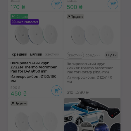
190 ₴
560 ₴
170 ₴
500 ₴
Скидка
Продано
Заканчивается
средний
мягкий
жёсткий
жёсткий
средний
мягкий
Еще 1
Полировальный круг
Полировальный круг
ZviZZer Thermo Microfiber
ZviZZer Thermo Microfiber
Pad for D-A Ø150 mm
Pad for Rotary Ø125 mm
Из микрофибры, Ø150/160
Из микрофибры, Ø125/140
мм
мм
500 ₴
310...380 ₴
450 ₴
Продано