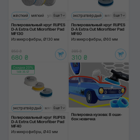
жёсткий
мягкий
ультрамягкий
экстратвёрдый
мягкий
ультрамяг
Еще 1
Еще 1
Полировальный круг RUPES
Полировальный круг RUPES
D-A Extra Cut Microfiber Pad
D-A Extra Cut Microfiber Pad
MF130
MF60
Из микрофибры, Ø130 мм
Из микрофибры, Ø60 мм
850 ₴
385 ₴
680 ₴
310 ₴
Скидка 20%
148:35:57
экстратвёрдый
мягкий
ультрамягкий
Еще 1
Полировка ку­зова: 8 оши­
Полировальный круг RUPES
бок нови­чка
D-A Extra Cut Microfiber Pad
MF40
Из микрофибры, Ø40 мм