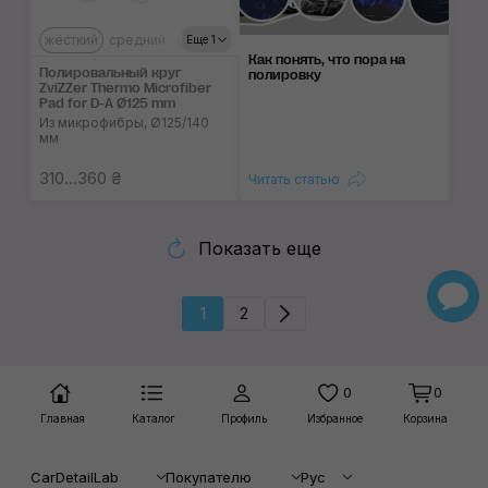
жёсткий
средний
мягкий
Еще 1
Как понять, что пора на
Полировальный круг
полировку
ZviZZer Thermo Microfiber
Pad for D-A Ø125 mm
Из микрофибры, Ø125/140
мм
310...360 ₴
Читать статью
Показать еще
1
2
0
0
Главная
Каталог
Профиль
Избранное
Корзина
CarDetailLab
Покупателю
Рус