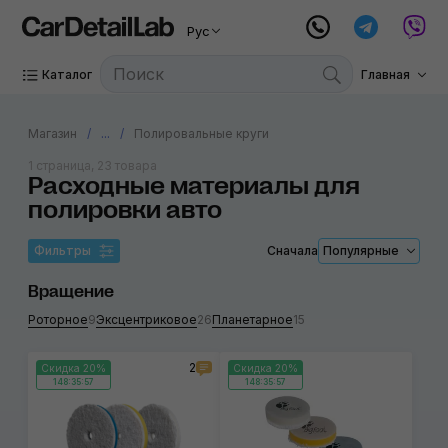
Рус
Каталог
Главная
Магазин
...
Полировальные круги
1 страница, 23 товара
Расходные материалы для
полировки авто
Фильтры
Сначала
Популярные
Вращение
Роторное
9
Эксцентриковое
26
Планетарное
15
2
Скидка 20%
Скидка 20%
148:35:57
148:35:57